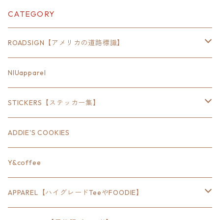
CATEGORY
ROADSIGN【アメリカの道路標識】
18inch×6inch
NIUapparel
18inch×8inch
STICKERS【ステッカー集】
18inch×12inch
ステート
ADDIE'S COOKIES
24inch×8inch
ハウス
Y&coffee
18inch×24inch
クルマ
APPAREL【ハイグレードTeeやFOODIE】