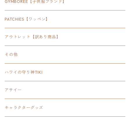
30inch×24inch
セキュリティ
Bradley
GYMBOREE【子供服ブランド】
SEWTS
18inchオクタゴン八角形
アウトドア
POMONA
PATCHIES【ワッペン】
FOODIE
24inchオクタゴン八角形
スポーツ
アウトレット【訳あり商品】
Tee
18inch×18inchスクエア正方形
ピクトグラム
その他
SETUP
California State Routeカリフォルニア州
ブランド
ハワイの守り神TIKI
PANTS
Interstate 州間道路型
ミリタリー
アサイー
SHORTS
U.S. Route国道（アメリカ）
ゲーム
キャラクターグッズ
KIDS
ロードサインポールその他
キャラクター