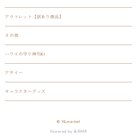
FOODIE
24inchオクタゴン八角形
スポーツ
アウトレット【訳あり商品】
Tee
18inch×18inchスクエア正方形
ピクトグラム
その他
SETUP
California State Routeカリフォルニア州
ブランド
ハワイの守り神TIKI
PANTS
Interstate 州間道路型
ミリタリー
アサイー
SHORTS
U.S. Route国道（アメリカ）
ゲーム
キャラクターグッズ
KIDS
ロードサインポールその他
キャラクター
OTHER
© Y&market
ジャパンスタイル
Powered by