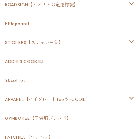
ROADSIGN【アメリカの道路標識】
18inch×6inch
NIUapparel
18inch×8inch
STICKERS【ステッカー集】
18inch×12inch
ステート
ADDIE'S COOKIES
24inch×8inch
ハウス
Y&coffee
18inch×24inch
クルマ
APPAREL【ハイグレードTeeやFOODIE】
30inch×24inch
セキュリティ
Bradley
GYMBOREE【子供服ブランド】
SEWTS
18inchオクタゴン八角形
アウトドア
POMONA
PATCHIES【ワッペン】