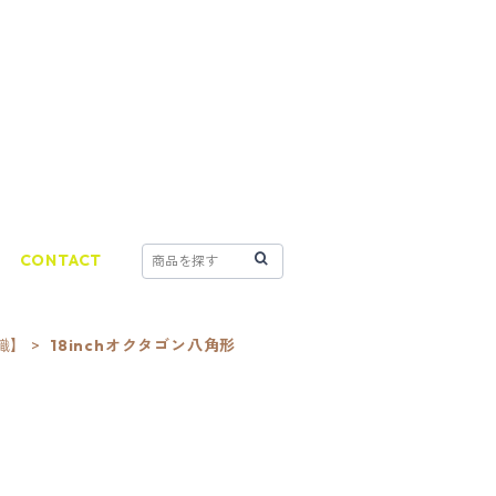
CONTACT
識】
18inchオクタゴン八角形