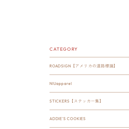
CATEGORY
ROADSIGN【アメリカの道路標識】
18inch×6inch
NIUapparel
18inch×8inch
STICKERS【ステッカー集】
18inch×12inch
ステート
ADDIE'S COOKIES