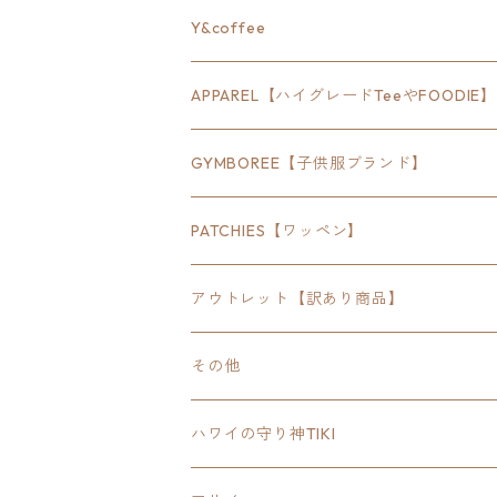
24inch×8inch
ハウス
Y&coffee
18inch×24inch
クルマ
APPAREL【ハイグレードTeeやFOODIE】
30inch×24inch
セキュリティ
Bradley
GYMBOREE【子供服ブランド】
SEWTS
18inchオクタゴン八角形
アウトドア
POMONA
PATCHIES【ワッペン】
FOODIE
24inchオクタゴン八角形
スポーツ
アウトレット【訳あり商品】
Tee
18inch×18inchスクエア正方形
ピクトグラム
その他
SETUP
California State Routeカリフォルニア
ブランド
ハワイの守り神TIKI
PANTS