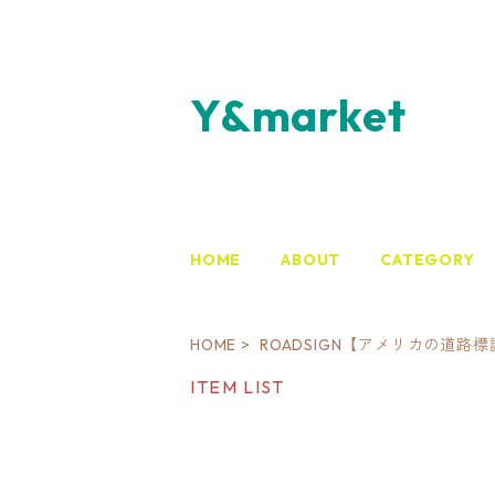
Y&market
HOME
ABOUT
CATEGORY
HOME
ROADSIGN【アメリカの道路標
ITEM LIST