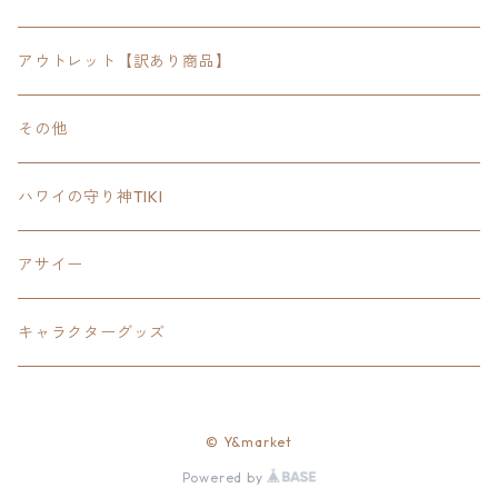
FOODIE
24inchオクタゴン八角形
スポーツ
アウトレット【訳あり商品】
Tee
18inch×18inchスクエア正方形
ピクトグラム
その他
SETUP
California State Routeカリフォルニア州
ブランド
ハワイの守り神TIKI
PANTS
Interstate 州間道路型
ミリタリー
アサイー
SHORTS
U.S. Route国道（アメリカ）
ゲーム
キャラクターグッズ
KIDS
ロードサインポールその他
キャラクター
OTHER
© Y&market
ジャパンスタイル
Powered by