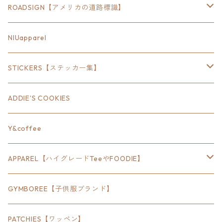
ROADSIGN【アメリカの道路標識】
18inch×6inch
NIUapparel
18inch×8inch
STICKERS【ステッカー集】
18inch×12inch
ステート
ADDIE'S COOKIES
24inch×8inch
ハウス
Y&coffee
18inch×24inch
クルマ
APPAREL【ハイグレードTeeやFOODIE】
30inch×24inch
セキュリティ
Bradley
GYMBOREE【子供服ブランド】
SEWTS
18inchオクタゴン八角形
アウトドア
POMONA
PATCHIES【ワッペン】