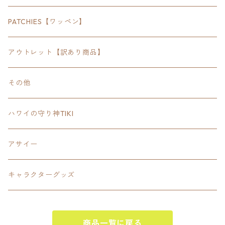
SEWTS
18inchオクタゴン八角形
アウトドア
POMONA
PATCHIES【ワッペン】
FOODIE
24inchオクタゴン八角形
スポーツ
アウトレット【訳あり商品】
Tee
18inch×18inchスクエア正方形
ピクトグラム
その他
SETUP
California State Routeカリフォルニア州
ブランド
ハワイの守り神TIKI
PANTS
Interstate 州間道路型
ミリタリー
アサイー
SHORTS
U.S. Route国道（アメリカ）
ゲーム
キャラクターグッズ
KIDS
ロードサインポールその他
キャラクター
OTHER
商品一覧に戻る