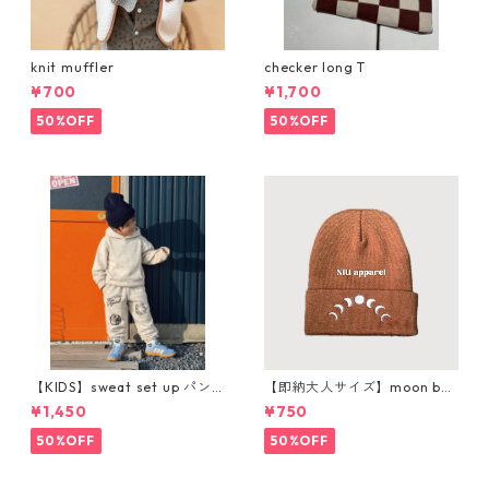
knit muffler
checker long T
¥700
¥1,700
50%OFF
50%OFF
【KIDS】sweat set up パン
【即納大人サイズ】moon bea
ツ購入ページ
nie
¥1,450
¥750
50%OFF
50%OFF