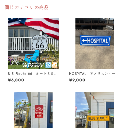
同じカテゴリの商品
U.S. Route 66 ルート６６
HOSPITAL アメリカンロード
【24in×24in】アメリカ ロー
サイン トラフィックサイ
¥6,800
¥9,000
ドサイン 看板 ディスプレー ガ
ン 道路標識
レージ アメリカンハウス 表札
トラフィックサイン 国道
ルート カーズ カリフォル
ニア