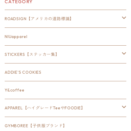
CATEGORY
ROADSIGN【アメリカの道路標識】
18inch×6inch
NIUapparel
18inch×8inch
STICKERS【ステッカー集】
18inch×12inch
ステート
ADDIE'S COOKIES
24inch×8inch
ハウス
Y&coffee
18inch×24inch
クルマ
APPAREL【ハイグレードTeeやFOODIE】
30inch×24inch
セキュリティ
Bradley
GYMBOREE【子供服ブランド】