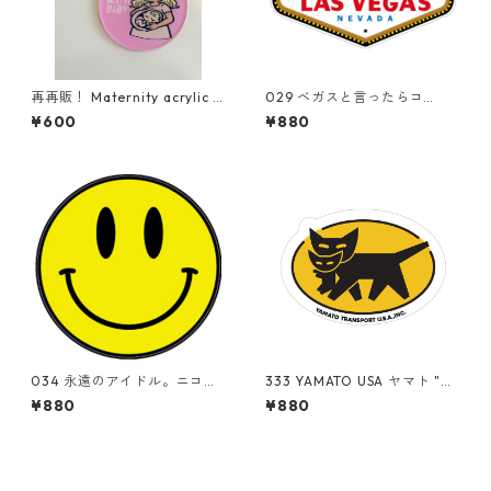
再再販！ Maternity acrylic k
029 ベガスと言ったらコ
eychain【予約】
レ。"California Market Cent
¥600
¥880
er" アメリカンステッカー
スーツケース シール
034 永遠のアイドル。ニコち
333 YAMATO USA ヤマト "Ca
ゃん。"California Market Ce
lifornia Market Center" ア
¥880
¥880
nter" アメリカンステッカ
メリカンステッカー スーツ
ー スーツケース シール
ケース シール