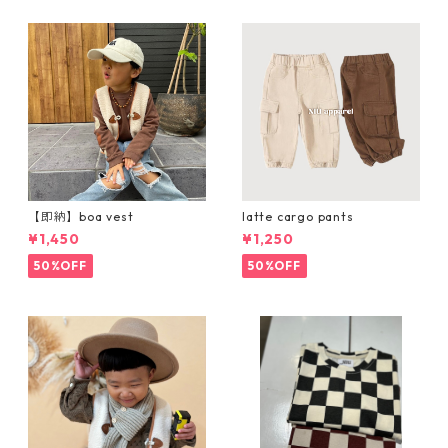
【即納】boa vest
latte cargo pants
¥1,450
¥1,250
50%OFF
50%OFF