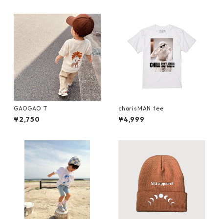
GAOGAO T
charisMAN tee
¥2,750
¥4,999