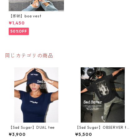
【即納】boa vest
¥1,450
50%OFF
同じカテゴリの商品
【Sad Sugar】DUAL tee
【Sad Sugar】OBSERVER te
e
¥3,900
¥5,500