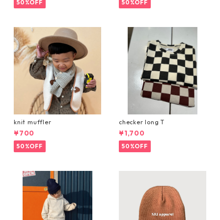
50%OFF
50%OFF
knit muffler
checker long T
¥700
¥1,700
50%OFF
50%OFF