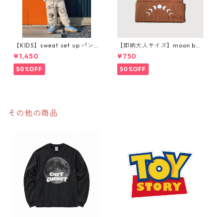
【KIDS】sweat set up パン
【即納大人サイズ】moon bea
ツ購入ページ
nie
¥1,450
¥750
50%OFF
50%OFF
その他の商品