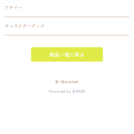
PANTS
Interstate 州間道路型
ミリタリー
アサイー
SHORTS
U.S. Route国道（アメリカ）
ゲーム
キャラクターグッズ
KIDS
ロードサインポールその他
キャラクター
OTHER
商品一覧に戻る
ジャパンスタイル
その他
© Y&market
Powered by
ベースボール