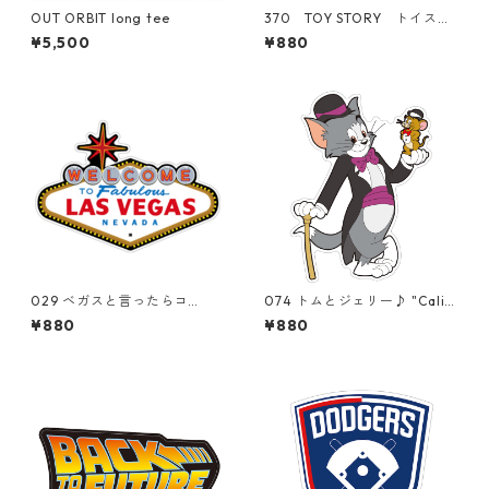
OUT ORBIT long tee
370 TOY STORY トイスト
ーリー "California Market
¥5,500
¥880
Center" アメリカンステッカ
ー スーツケース シール
029 ベガスと言ったらコ
074 トムとジェリー♪ "Calif
レ。"California Market Cent
ornia Market Center" アメ
¥880
¥880
er" アメリカンステッカー
リカンステッカー スーツケ
スーツケース シール
ース シール