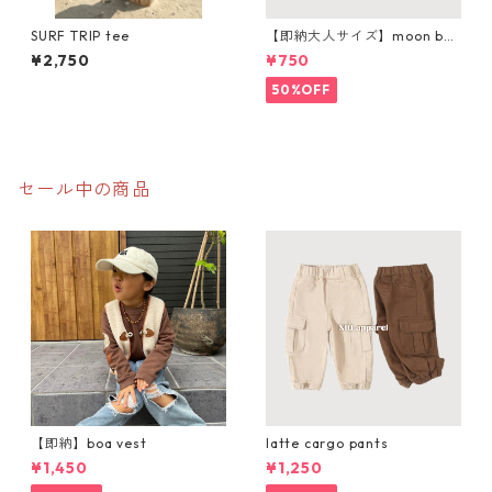
SURF TRIP tee
【即納大人サイズ】moon bea
nie
¥2,750
¥750
50%OFF
セール中の商品
【即納】boa vest
latte cargo pants
¥1,450
¥1,250