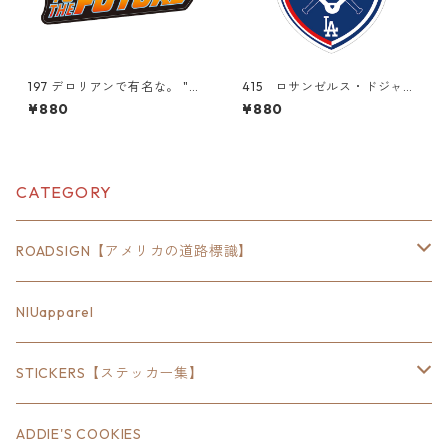
197 デロリアンで有名な。 "Ca
415 ロサンゼルス・ドジャー
lifornia Market Center" ア
ス Los Angeles Dodgers M
¥880
¥880
メリカンステッカー スーツ
LB 大谷翔平 "California M
ケース シール
arket Center" アメリカンス
テッカー スーツケース シ
ール
CATEGORY
ROADSIGN【アメリカの道路標識】
18inch×6inch
NIUapparel
18inch×8inch
STICKERS【ステッカー集】
18inch×12inch
ステート
ADDIE'S COOKIES