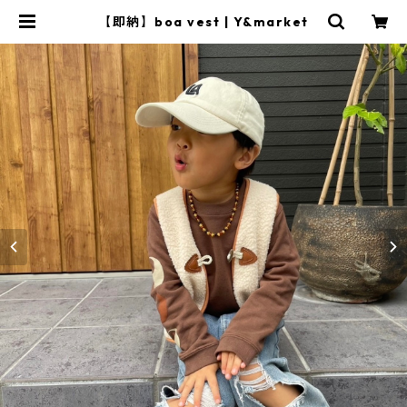
【即納】boa vest | Y&market