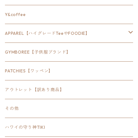
24inch×8inch
ハウス
Y&coffee
18inch×24inch
クルマ
APPAREL【ハイグレードTeeやFOODIE】
30inch×24inch
セキュリティ
Bradley
GYMBOREE【子供服ブランド】
SEWTS
18inchオクタゴン八角形
アウトドア
POMONA
PATCHIES【ワッペン】
FOODIE
24inchオクタゴン八角形
スポーツ
アウトレット【訳あり商品】
Tee
18inch×18inchスクエア正方形
ピクトグラム
その他
SETUP
California State Routeカリフォルニア州
ブランド
ハワイの守り神TIKI