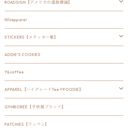
ROADSIGN【アメリカの道路標識】
18inch×6inch
NIUapparel
18inch×8inch
STICKERS【ステッカー集】
18inch×12inch
ステート
ADDIE'S COOKIES
24inch×8inch
ハウス
Y&coffee
18inch×24inch
クルマ
APPAREL【ハイグレードTeeやFOODIE】
30inch×24inch
セキュリティ
Bradley
GYMBOREE【子供服ブランド】
SEWTS
18inchオクタゴン八角形
アウトドア
POMONA
PATCHIES【ワッペン】