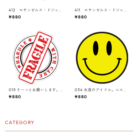
412 ロサンゼルス・ドジャー
411 ロサンゼルス・ドジャー
ス Los Angeles Dodgers M
ス Los Angeles Dodgers M
¥880
¥880
LB 大谷翔平 "California M
LB 大谷翔平 "California M
arket Center" アメリカンス
arket Center" アメリカンス
テッカー スーツケース シ
テッカー スーツケース シ
ール
ール
019 そーっとお願いします。F
034 永遠のアイドル。ニコち
RAGILE "California Market
ゃん。"California Market Ce
¥880
¥880
Center" アメリカンステッカ
nter" アメリカンステッカ
ー スーツケース シール
ー スーツケース シール
CATEGORY