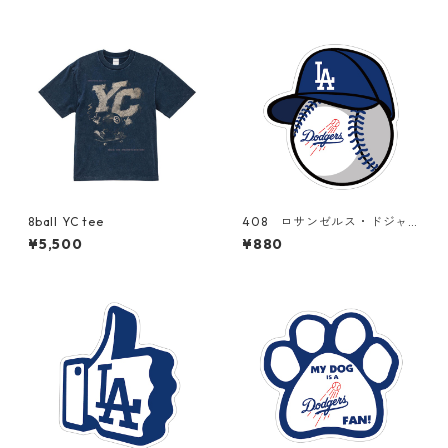
8ball YC tee
408 ロサンゼルス・ドジャ
ース Los Angeles Dodgers
¥5,500
¥880
大谷翔平 "California Marke
t Center" アメリカンステッ
カー スーツケース シール