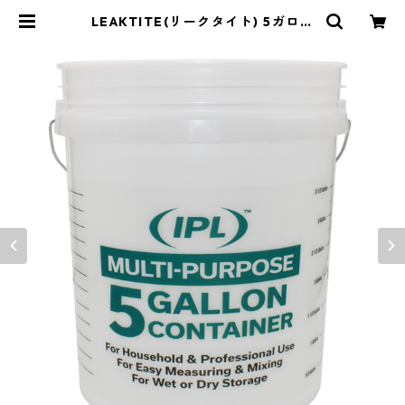
LEAKTITE(リークタイト) 5ガロン
バケツ アメリカ製バケット マルチ
ミックス IPL 05GHLMULIPL | Y&
market