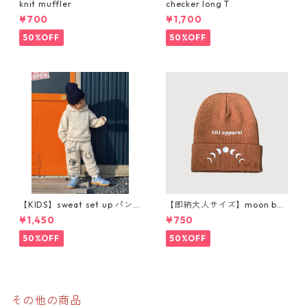
knit muffler
checker long T
¥700
¥1,700
50%OFF
50%OFF
【KIDS】sweat set up パン
【即納大人サイズ】moon bea
ツ購入ページ
nie
¥1,450
¥750
50%OFF
50%OFF
その他の商品