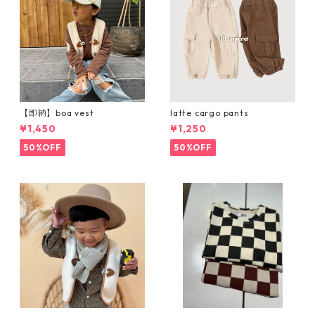
【即納】boa vest
latte cargo pants
¥1,450
¥1,250
50%OFF
50%OFF