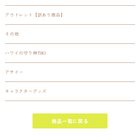
FOODIE
24inchオクタゴン八角形
スポーツ
アウトレット【訳あり商品】
Tee
18inch×18inchスクエア正方形
ピクトグラム
その他
SETUP
California State Routeカリフォルニア州
ブランド
ハワイの守り神TIKI
PANTS
Interstate 州間道路型
ミリタリー
アサイー
SHORTS
U.S. Route国道（アメリカ）
ゲーム
キャラクターグッズ
KIDS
ロードサインポールその他
キャラクター
OTHER
商品一覧に戻る
ジャパンスタイル