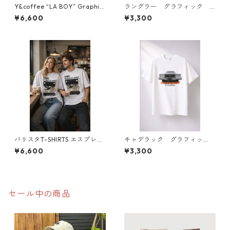
Y&coffee “LA BOY” Graphic
ラングラー グラフィック T
T-Shirt
シャツ
¥6,600
¥3,300
バリスタT-SHIRTS エスプレッ
キャデラック グラフィッ
ソマシン 極厚 ヘビーウェ
ク Tシャツ
¥6,600
¥3,300
イト
セール中の商品