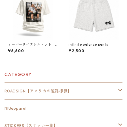
オーバーサイズシルエット L
infinite balance pants
OS ANGELES BUS STOP PHO
¥6,600
¥2,500
TO TEE｜Pizza Toast Edition
｜フォトグラフィック 半袖Tシ
ャツ（ユニセックス）
CATEGORY
ROADSIGN【アメリカの道路標識】
18inch×6inch
NIUapparel
18inch×8inch
STICKERS【ステッカー集】