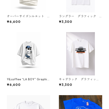
オーバーサイズシルエット L
ラングラー グラフィック T
OS ANGELES BUS STOP PHO
シャツ
¥6,600
¥3,300
TO TEE｜Pizza Toast Edition
｜フォトグラフィック 半袖Tシ
ャツ（ユニセックス）
Y&coffee “LA BOY” Graphic
キャデラック グラフィッ
T-Shirt
ク Tシャツ
¥6,600
¥3,300