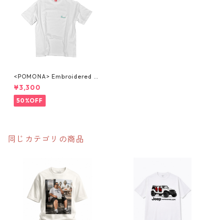
<POMONA> Embroidered ビ
ッグシルエット ハイグレードT
¥3,300
シャツ
50%OFF
同じカテゴリの商品