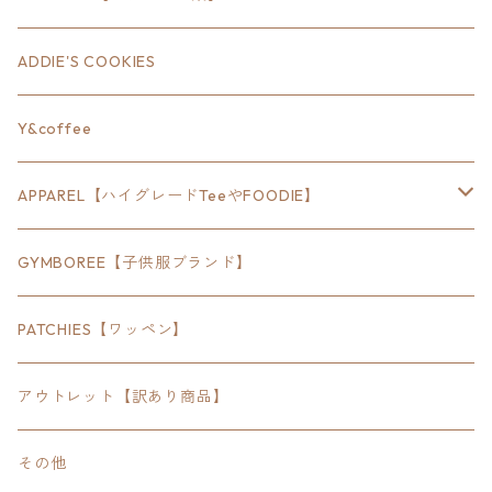
18inch×12inch
ステート
ADDIE'S COOKIES
24inch×8inch
ハウス
Y&coffee
18inch×24inch
クルマ
APPAREL【ハイグレードTeeやFOODIE】
30inch×24inch
セキュリティ
Bradley
GYMBOREE【子供服ブランド】
SEWTS
18inchオクタゴン八角形
アウトドア
POMONA
PATCHIES【ワッペン】
FOODIE
24inchオクタゴン八角形
スポーツ
アウトレット【訳あり商品】
Tee
18inch×18inchスクエア正方形
ピクトグラム
その他