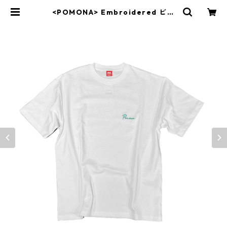
<POMONA> Embroidered ビッ
グシルエット ハイグレードTシャツ
| Y&market