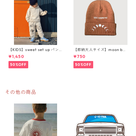
【KIDS】sweat set up パン
【即納大人サイズ】moon bea
ツ購入ページ
nie
¥1,450
¥750
50%OFF
50%OFF
その他の商品