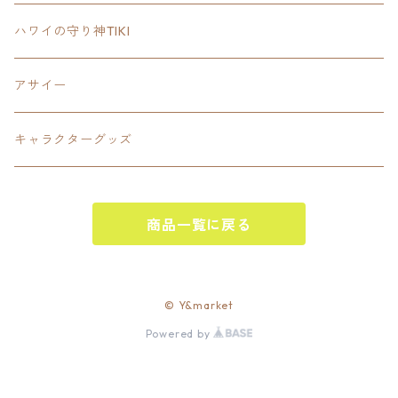
SETUP
California State Routeカリフォルニア州
ブランド
ハワイの守り神TIKI
PANTS
Interstate 州間道路型
ミリタリー
アサイー
SHORTS
U.S. Route国道（アメリカ）
ゲーム
キャラクターグッズ
KIDS
ロードサインポールその他
キャラクター
OTHER
商品一覧に戻る
ジャパンスタイル
その他
© Y&market
Powered by
ベースボール