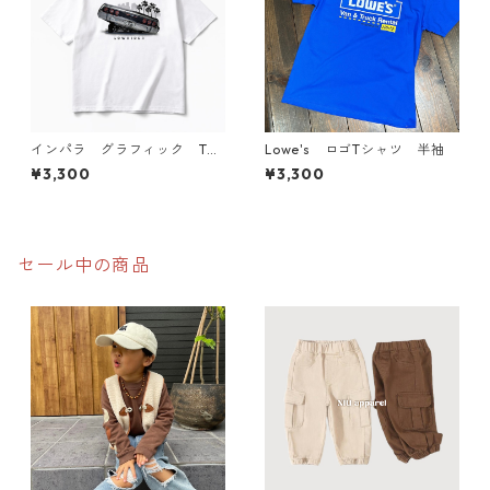
インパラ グラフィック Tシ
Lowe's ロゴTシャツ 半袖
ャツ
¥3,300
¥3,300
セール中の商品