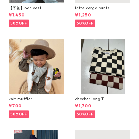
【即納】boa vest
latte cargo pants
¥1,450
¥1,250
50%OFF
50%OFF
knit muffler
checker long T
¥700
¥1,700
50%OFF
50%OFF