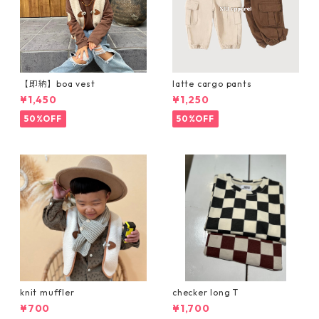
【即納】boa vest
latte cargo pants
¥1,450
¥1,250
50%OFF
50%OFF
knit muffler
checker long T
¥700
¥1,700