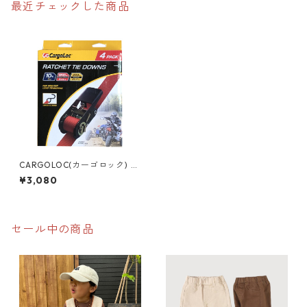
最近チェックした商品
CARGOLOC(カーゴロック) S
フック ラチェットタイダウン
¥3,080
ベルト 3ｍ 【4本セット】 負
荷荷重180kg
セール中の商品