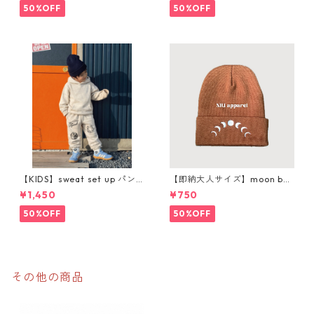
50%OFF
50%OFF
【KIDS】sweat set up パン
【即納大人サイズ】moon bea
ツ購入ページ
nie
¥1,450
¥750
50%OFF
50%OFF
その他の商品