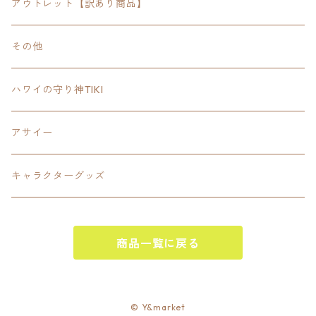
24inchオクタゴン八角形
スポーツ
アウトレット【訳あり商品】
Tee
18inch×18inchスクエア正方形
ピクトグラム
その他
SETUP
California State Routeカリフォルニア州
ブランド
ハワイの守り神TIKI
PANTS
Interstate 州間道路型
ミリタリー
アサイー
SHORTS
U.S. Route国道（アメリカ）
ゲーム
キャラクターグッズ
KIDS
ロードサインポールその他
キャラクター
OTHER
商品一覧に戻る
ジャパンスタイル
その他
© Y&market