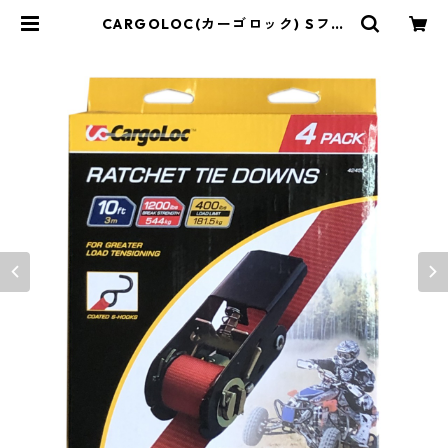
CARGOLOC(カーゴロック) Sフッ
ク ラチェットタイダウンベルト 3ｍ
【4本セット】 負荷荷重180kg | Y&
market