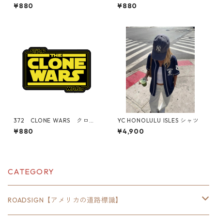
OW"California Market Cent
ココ！In-N-Out Burger "C
¥880
¥880
er" アメリカンステッカー
alifornia Market Center"
スーツケース シール
アメリカンステッカー スー
ツケース シール
372 CLONE WARS クロー
YC HONOLULU ISLES シャツ
ンウォーズ "California Mar
¥880
¥4,900
ket Center" アメリカンステ
ッカー スーツケース シー
ル
CATEGORY
ROADSIGN【アメリカの道路標識】