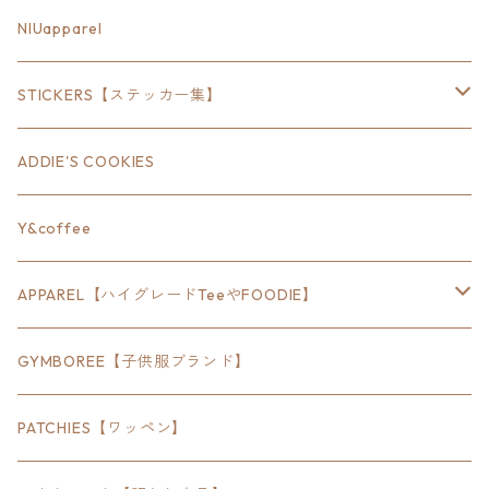
18inch×6inch
NIUapparel
18inch×8inch
STICKERS【ステッカー集】
18inch×12inch
ステート
ADDIE'S COOKIES
24inch×8inch
ハウス
Y&coffee
18inch×24inch
クルマ
APPAREL【ハイグレードTeeやFOODIE】
30inch×24inch
セキュリティ
Bradley
GYMBOREE【子供服ブランド】
SEWTS
18inchオクタゴン八角形
アウトドア
POMONA
PATCHIES【ワッペン】
FOODIE