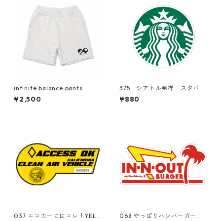
infinite balance pants
375 シアトル発祥 スタバ
スターバックス "California
¥2,500
¥880
Market Center" アメリカン
ステッカー スーツケース
シール
037 エコカーにはコレ！YELL
068 やっぱりハンバーガーは