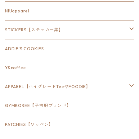
18inch×6inch
NIUapparel
18inch×8inch
STICKERS【ステッカー集】
18inch×12inch
ステート
ADDIE'S COOKIES
24inch×8inch
ハウス
Y&coffee
18inch×24inch
クルマ
APPAREL【ハイグレードTeeやFOODIE】
30inch×24inch
セキュリティ
Bradley
GYMBOREE【子供服ブランド】
SEWTS
18inchオクタゴン八角形
アウトドア
POMONA
PATCHIES【ワッペン】