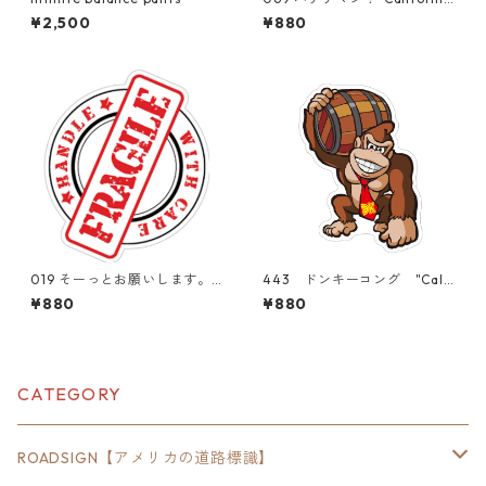
Market Center" アメリカン
¥2,500
¥880
ステッカー スーツケース
シール
019 そーっとお願いします。F
443 ドンキーコング "Calif
RAGILE "California Market
ornia Market Center" アメ
¥880
¥880
Center" アメリカンステッカ
リカンステッカー スーツケ
ー スーツケース シール
ース シール
CATEGORY
ROADSIGN【アメリカの道路標識】