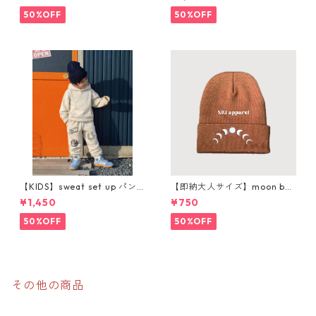
50%OFF
50%OFF
【KIDS】sweat set up パン
【即納大人サイズ】moon bea
ツ購入ページ
nie
¥1,450
¥750
50%OFF
50%OFF
その他の商品