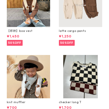
【即納】boa vest
latte cargo pants
¥1,450
¥1,250
50%OFF
50%OFF
knit muffler
checker long T
¥700
¥1,700