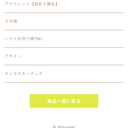
FOODIE
24inchオクタゴン八角形
スポーツ
アウトレット【訳あり商品】
Tee
18inch×18inchスクエア正方形
ピクトグラム
その他
SETUP
California State Routeカリフォルニア州
ブランド
ハワイの守り神TIKI
PANTS
Interstate 州間道路型
ミリタリー
アサイー
SHORTS
U.S. Route国道（アメリカ）
ゲーム
キャラクターグッズ
KIDS
ロードサインポールその他
キャラクター
OTHER
商品一覧に戻る
ジャパンスタイル
その他
© Y&market