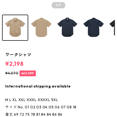
1
/7
ワークシャツ
¥2,198
¥4,070
46%OFF
International shipping available
M L XL XXL XXXL XXXXL 5XL
サイズ No. 01 02 03 04 05 06 07 08 18
着丈 69 72 75 78 81 84 84 86 86