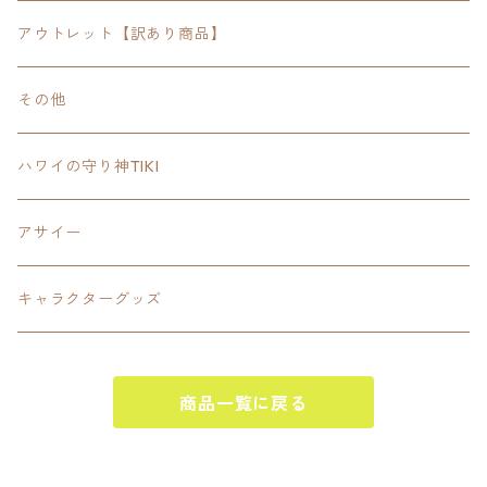
FOODIE
24inchオクタゴン八角形
スポーツ
アウトレット【訳あり商品】
Tee
18inch×18inchスクエア正方形
ピクトグラム
その他
SETUP
California State Routeカリフォルニア州
ブランド
ハワイの守り神TIKI
PANTS
Interstate 州間道路型
ミリタリー
アサイー
SHORTS
U.S. Route国道（アメリカ）
ゲーム
キャラクターグッズ
KIDS
ロードサインポールその他
キャラクター
OTHER
商品一覧に戻る
ジャパンスタイル