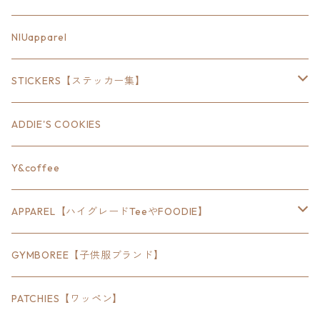
18inch×6inch
NIUapparel
18inch×8inch
STICKERS【ステッカー集】
18inch×12inch
ステート
ADDIE'S COOKIES
24inch×8inch
ハウス
Y&coffee
18inch×24inch
クルマ
APPAREL【ハイグレードTeeやFOODIE】
30inch×24inch
セキュリティ
Bradley
GYMBOREE【子供服ブランド】
SEWTS
18inchオクタゴン八角形
アウトドア
POMONA
PATCHIES【ワッペン】