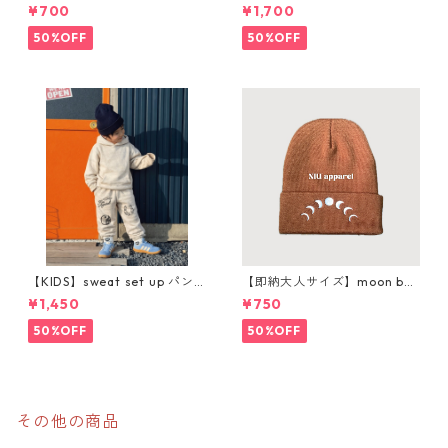
¥700
¥1,700
50%OFF
50%OFF
【KIDS】sweat set up パン
【即納大人サイズ】moon bea
ツ購入ページ
nie
¥1,450
¥750
50%OFF
50%OFF
その他の商品