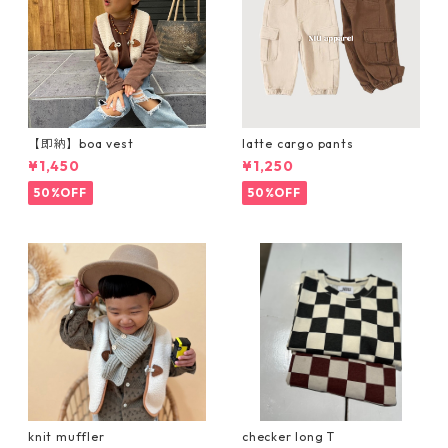
【即納】boa vest
latte cargo pants
¥1,450
¥1,250
50%OFF
50%OFF
knit muffler
checker long T