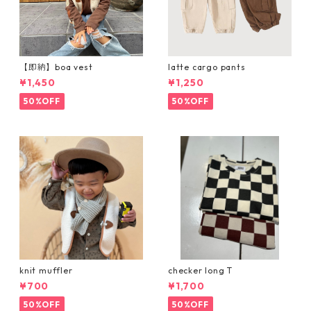
【即納】boa vest
latte cargo pants
¥1,450
¥1,250
50%OFF
50%OFF
knit muffler
checker long T
¥700
¥1,700
50%OFF
50%OFF