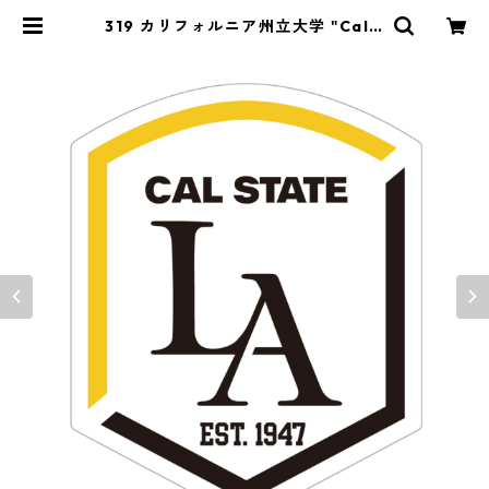
319 カリフォルニア州立大学 "Calif
ornia Market Center" アメリ
カンステッカー スーツケース シ
ール | Y&market