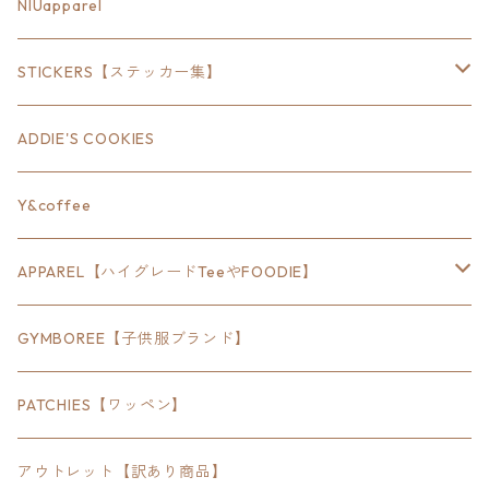
18inch×6inch
NIUapparel
18inch×8inch
STICKERS【ステッカー集】
18inch×12inch
ステート
ADDIE'S COOKIES
24inch×8inch
ハウス
Y&coffee
18inch×24inch
クルマ
APPAREL【ハイグレードTeeやFOODIE】
30inch×24inch
セキュリティ
Bradley
GYMBOREE【子供服ブランド】
SEWTS
18inchオクタゴン八角形
アウトドア
POMONA
PATCHIES【ワッペン】
FOODIE
24inchオクタゴン八角形
スポーツ
アウトレット【訳あり商品】