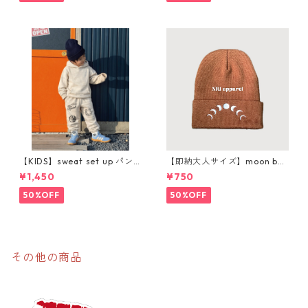
【KIDS】sweat set up パン
【即納大人サイズ】moon bea
ツ購入ページ
nie
¥1,450
¥750
50%OFF
50%OFF
その他の商品