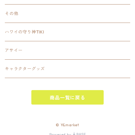
Tee
18inch×18inchスクエア正方形
ピクトグラム
その他
SETUP
California State Routeカリフォルニア州
ブランド
ハワイの守り神TIKI
PANTS
Interstate 州間道路型
ミリタリー
アサイー
SHORTS
U.S. Route国道（アメリカ）
ゲーム
キャラクターグッズ
KIDS
ロードサインポールその他
キャラクター
OTHER
商品一覧に戻る
ジャパンスタイル
その他
© Y&market
Powered by