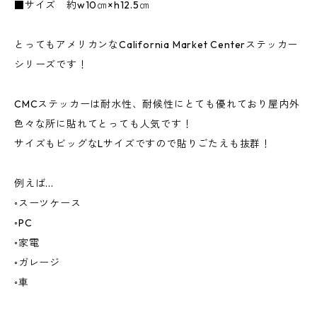
■サイズ 約w10㎝×h12.5㎝
とってもアメリカンなCalifornia Market Centerステッカー
シリーズです！
CMCステッカーは耐水性、耐候性にとても優れており屋内外
色々な所に貼れてとっても人気です！
サイズもビッグなLサイズですので貼りごたえも抜群！
例えば...
◦スーツケース
◦PC
◦家電
◦ガレージ
◦車