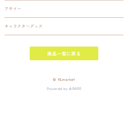
PANTS
Interstate 州間道路型
ミリタリー
アサイー
SHORTS
U.S. Route国道（アメリカ）
ゲーム
キャラクターグッズ
KIDS
ロードサインポールその他
キャラクター
OTHER
商品一覧に戻る
ジャパンスタイル
その他
© Y&market
Powered by
ベースボール