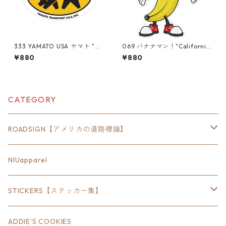
333 YAMATO USA ヤマト "Ca
069 バナナマン！"California
lifornia Market Center" ア
Market Center" アメリカン
¥880
¥880
メリカンステッカー スーツ
ステッカー スーツケース
ケース シール
シール
CATEGORY
ROADSIGN【アメリカの道路標識】
18inch×6inch
NIUapparel
18inch×8inch
STICKERS【ステッカー集】
18inch×12inch
ステート
ADDIE'S COOKIES