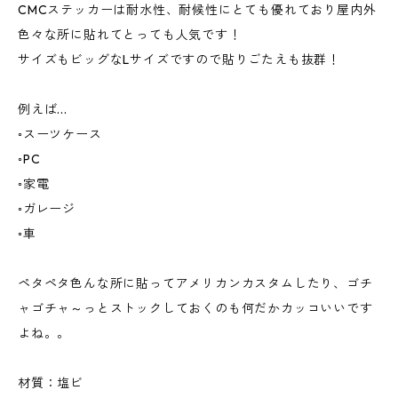
CMCステッカーは耐水性、耐候性にとても優れており屋内外
色々な所に貼れてとっても人気です！
サイズもビッグなLサイズですので貼りごたえも抜群！
例えば...
◦スーツケース
◦PC
◦家電
◦ガレージ
◦車
ペタペタ色んな所に貼ってアメリカンカスタムしたり、ゴチ
ャゴチャ～っとストックしておくのも何だかカッコいいです
よね。。
材質：塩ビ