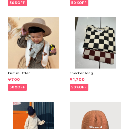
50%OFF
50%OFF
knit muffler
checker long T
¥700
¥1,700
50%OFF
50%OFF