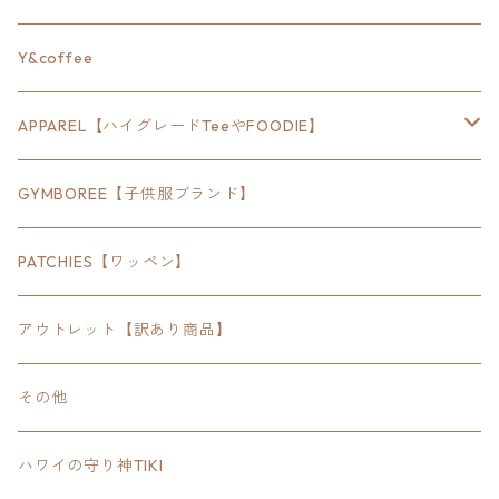
24inch×8inch
ハウス
Y&coffee
18inch×24inch
クルマ
APPAREL【ハイグレードTeeやFOODIE】
30inch×24inch
セキュリティ
Bradley
GYMBOREE【子供服ブランド】
SEWTS
18inchオクタゴン八角形
アウトドア
POMONA
PATCHIES【ワッペン】
FOODIE
24inchオクタゴン八角形
スポーツ
アウトレット【訳あり商品】
Tee
18inch×18inchスクエア正方形
ピクトグラム
その他
SETUP
California State Routeカリフォルニア州
ブランド
ハワイの守り神TIKI