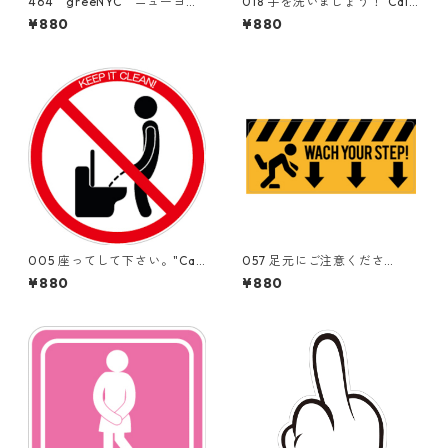
464 greeNYC ニューヨー
018 手を洗いましょう！"Calif
クタクシー アイドリングス
ornia Market Center" アメ
¥880
¥880
トップ "California Market
リカンステッカー スーツケ
Center" アメリカンステッカ
ース シール
ー スーツケース シール
005 座ってして下さい。"Cali
057 足元にご注意くださ
fornia Market Center" ア
い。"California Market Cent
¥880
¥880
メリカンステッカー スーツ
er" アメリカンステッカー
ケース シール
スーツケース シール