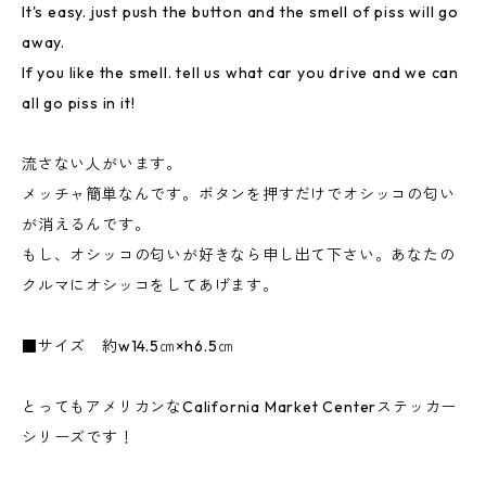
It's easy. just push the button and the smell of piss will go
away.
If you like the smell. tell us what car you drive and we can
all go piss in it!
流さない人がいます。
メッチャ簡単なんです。ボタンを押すだけでオシッコの匂い
が消えるんです。
もし、オシッコの匂いが好きなら申し出て下さい。あなたの
クルマにオシッコをしてあげます。
■サイズ 約w14.5㎝×h6.5㎝
とってもアメリカンなCalifornia Market Centerステッカー
シリーズです！