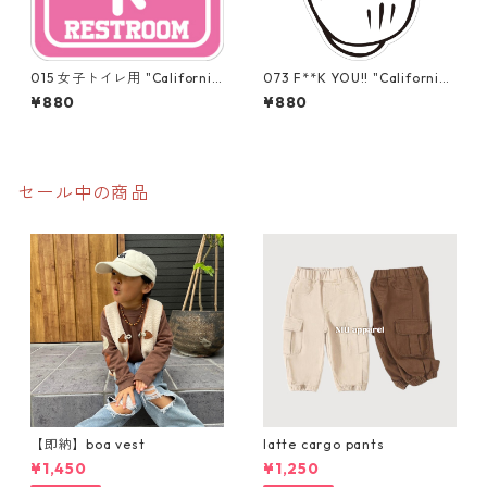
015 女子トイレ用 "California
073 F**K YOU!! "California
Market Center" アメリカン
Market Center" アメリカン
¥880
¥880
ステッカー スーツケース
ステッカー スーツケース
シール
シール
セール中の商品
【即納】boa vest
latte cargo pants
¥1,450
¥1,250