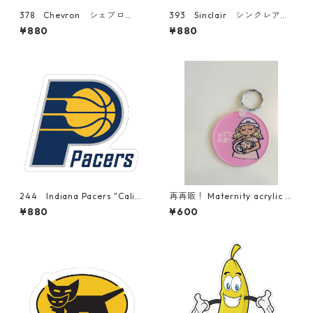
378 Chevron シェブロ
393 Sinclair シンクレア
ン "California Market Cent
オイル "California Market
¥880
¥880
er" アメリカンステッカー
Center" アメリカンステッカ
スーツケース シール
ー スーツケース シール
244 Indiana Pacers "Calif
再再販！ Maternity acrylic k
ornia Market Center" アメ
eychain【予約】
¥880
¥600
リカンステッカー スーツケ
ース シール