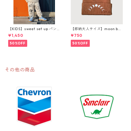
【KIDS】sweat set up パン
【即納大人サイズ】moon bea
ツ購入ページ
nie
¥1,450
¥750
50%OFF
50%OFF
その他の商品