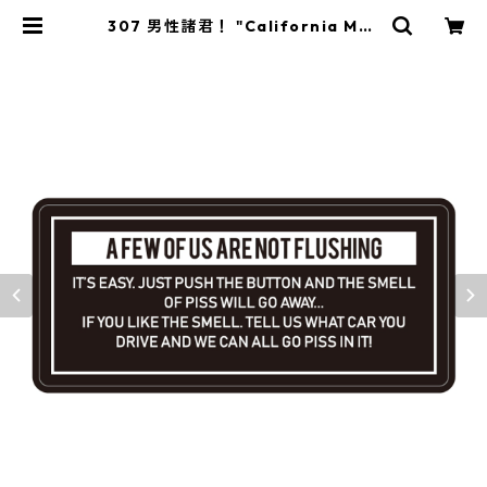
307 男性諸君！ "California Mar
ket Center" アメリカンステッカ
ー スーツケース シール | Y&mar
ket