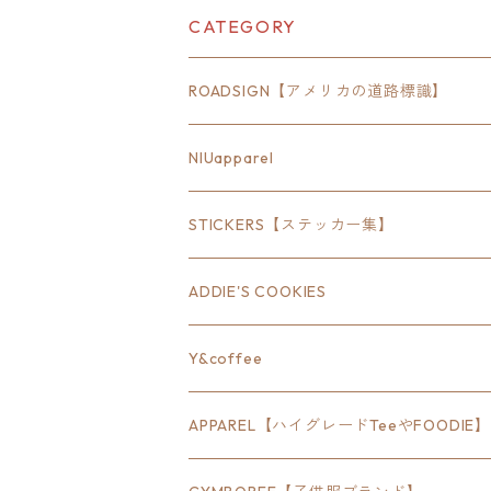
CATEGORY
ROADSIGN【アメリカの道路標識】
18inch×6inch
NIUapparel
18inch×8inch
STICKERS【ステッカー集】
18inch×12inch
ステート
ADDIE'S COOKIES
24inch×8inch
ハウス
Y&coffee
18inch×24inch
クルマ
APPAREL【ハイグレードTeeやFOODIE】
30inch×24inch
セキュリティ
Bradley