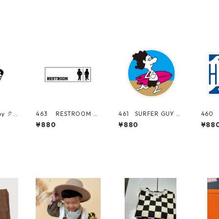
oy ク
463 RESTROOM SI
461 SURFER GUY サ
460 
alif
GN "California Mar
ーファー プルメリ
ハワイ 
¥880
¥880
¥88
Cente
ket Center" アメリ
ア 日焼けキティ "C
ornia
ステッ
カンステッカー スー
alifornia Market Cen
r" 
ケース
ツケース シール
ter" アメリカンステ
カー
ッカー スーツケー
シー
ス シール