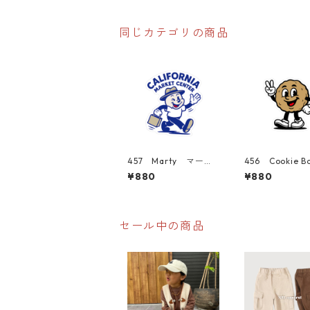
ス シール
同じカテゴリの商品
457 Marty マーテ
456 Cookie B
ィー "California
ッキーボーイ "C
¥880
¥880
Market Center" ア
ornia Market 
メリカンステッカー
r" アメリカン
スーツケース シール
カー スーツ
シール
セール中の商品