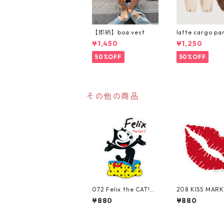
【即納】boa vest
latte cargo pa
¥1,450
¥1,250
50%OFF
50%OFF
その他の商品
072 Felix the CAT!
208 KISS MARK 
"California Market C
fornia Market 
¥880
¥880
enter" アメリカンス
r" アメリカン
テッカー スーツケー
カー スーツ
ス シール
シール