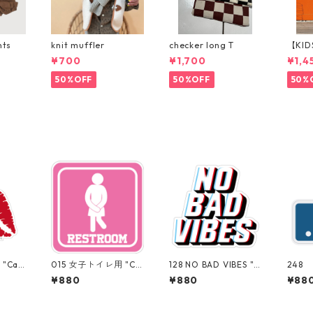
nts
knit muffler
checker long T
【KID
p パ
¥700
¥1,700
¥1,4
50%OFF
50%OFF
50%
"Cali
015 女子トイレ用 "Cal
128 NO BAD VIBES "C
248 
Cente
ifornia Market Cent
alifornia Market Cen
ornia
¥880
¥880
¥88
ステッ
er" アメリカンステ
ter" アメリカンステ
r" 
ケース
ッカー スーツケー
ッカー スーツケー
カー
ス シール
ス シール
シー