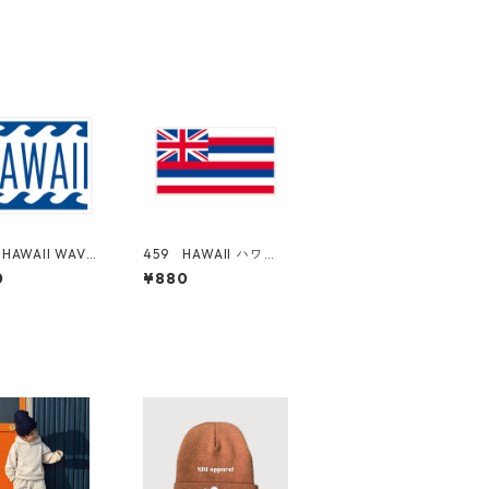
HAWAII WAVES
459 HAWAII ハワ
アロハ "Calif
イ 州旗 "Californi
0
¥880
 Market Cente
a Market Center"
アメリカンステッ
アメリカンステッカ
 スーツケース
ー スーツケース シ
ル
ール