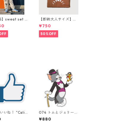
S】sweat set u
【即納大人サイズ】m
ンツ購入ページ
oon beanie
50
¥750
OFF
50%OFF
いいね！ "Calif
074 トムとジェリー♪
 Market Cente
"California Market C
0
¥880
アメリカンステッ
enter" アメリカンス
 スーツケース
テッカー スーツケー
ル
ス シール