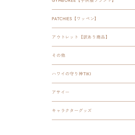
GYMBOREE【子供服ブランド】
SEWTS
18inchオクタゴン八角形
アウトドア
POMONA
PATCHIES【ワッペン】
FOODIE
24inchオクタゴン八角形
スポーツ
アウトレット【訳あり商品】
Tee
18inch×18inchスクエア正方形
ピクトグラム
その他
SETUP
California State Routeカリフォルニア
ブランド
ハワイの守り神TIKI
PANTS
Interstate 州間道路型
ミリタリー
アサイー
SHORTS
U.S. Route国道（アメリカ）
ゲーム
キャラクターグッズ
KIDS
ロードサインポールその他
キャラクター