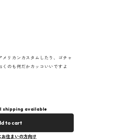
アメリカンカスタムしたり、ゴチャ
おくのも何だかカッコいいですよ
l shipping available
d to cart
にお住まいの方向け