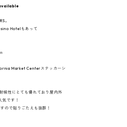
available
RS。
ino Hotelもあって
㎝
nia Market Centerステッカーシ
、耐候性にとても優れており屋内外
人気です！
ですので貼りごたえも抜群！