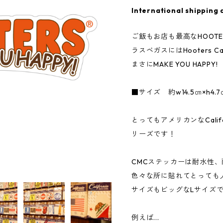
International shipping 
ご飯もお店も最高なHOOTE
ラスベガスにはHooters Cas
まさにMAKE YOU HAPPY!
■サイズ 約w14.5㎝×h4.7
とってもアメリカンなCalifor
リーズです！
CMCステッカーは耐水性
色々な所に貼れてとっても
サイズもビッグなLサイズ
例えば...