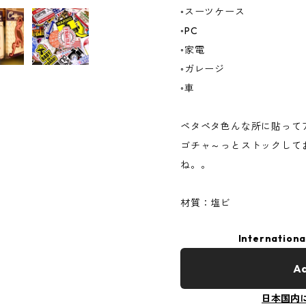
◦スーツケース
◦PC
◦家電
◦ガレージ
◦車
ペタペタ色んな所に貼って
ゴチャ～っとストックして
ね。。
材質：塩ビ
Internationa
Ad
日本国内