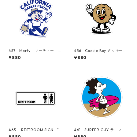
457 Marty マーティー
456 Cookie Boy クッキーボ
"California Market Cente
ーイ "California Market Ce
¥880
¥880
r" アメリカンステッカー ス
nter" アメリカンステッカ
ーツケース シール
ー スーツケース シール
463 RESTROOM SIGN "C
461 SURFER GUY サーファ
alifornia Market Center"
ー プルメリア 日焼けキテ
¥880
¥880