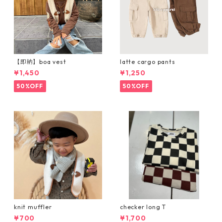
【即納】boa vest
latte cargo pants
¥1,450
¥1,250
50%OFF
50%OFF
knit muffler
checker long T
¥700
¥1,700