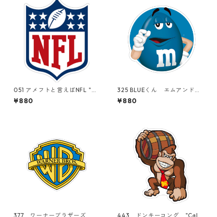
051 アメフトと言えばNFL "Ca
325 BLUEくん エムアンドエ
lifornia Market Center" ア
ムズ M&M's mms "Californi
¥880
¥880
メリカンステッカー スーツ
a Market Center" アメリカ
ケース シール
ンステッカー スーツケー
ス シール
377 ワーナーブラザーズ W
443 ドンキーコング "Calif