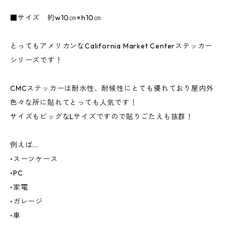
■サイズ 約w10㎝×h10㎝
とってもアメリカンなCalifornia Market Centerステッカー
シリーズです！
CMCステッカーは耐水性、耐候性にとても優れており屋内外
色々な所に貼れてとっても人気です！
サイズもビッグなLサイズですので貼りごたえも抜群！
例えば...
◦スーツケース
◦PC
◦家電
◦ガレージ
◦車