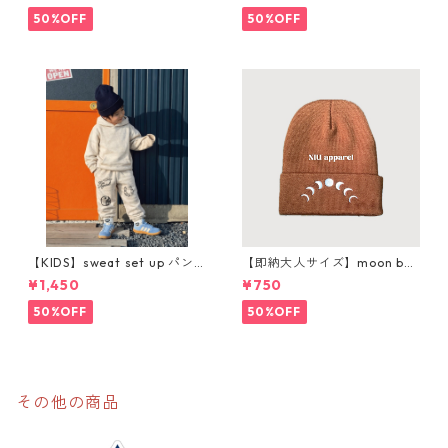
50%OFF
50%OFF
【KIDS】sweat set up パン
【即納大人サイズ】moon bea
ツ購入ページ
nie
¥1,450
¥750
50%OFF
50%OFF
その他の商品