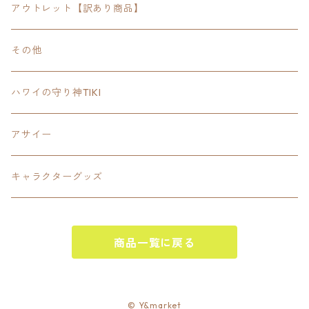
FOODIE
24inchオクタゴン八角形
スポーツ
アウトレット【訳あり商品】
Tee
18inch×18inchスクエア正方形
ピクトグラム
その他
SETUP
California State Routeカリフォルニア州
ブランド
ハワイの守り神TIKI
PANTS
Interstate 州間道路型
ミリタリー
アサイー
SHORTS
U.S. Route国道（アメリカ）
ゲーム
キャラクターグッズ
KIDS
ロードサインポールその他
キャラクター
OTHER
商品一覧に戻る
ジャパンスタイル
その他
© Y&market