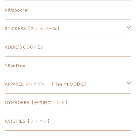
18inch×6inch
NIUapparel
18inch×8inch
STICKERS【ステッカー集】
18inch×12inch
ステート
ADDIE'S COOKIES
24inch×8inch
ハウス
Y&coffee
18inch×24inch
クルマ
APPAREL【ハイグレードTeeやFOODIE】
30inch×24inch
セキュリティ
Bradley
GYMBOREE【子供服ブランド】
SEWTS
18inchオクタゴン八角形
アウトドア
POMONA
PATCHIES【ワッペン】