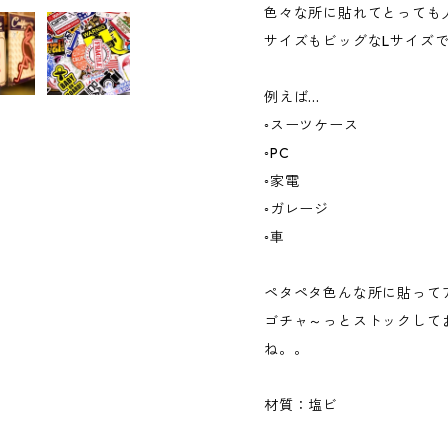
色々な所に貼れてとっても
サイズもビッグなLサイズ
例えば...
◦スーツケース
◦PC
◦家電
◦ガレージ
◦車
ペタペタ色んな所に貼って
ゴチャ～っとストックして
ね。。
材質：塩ビ