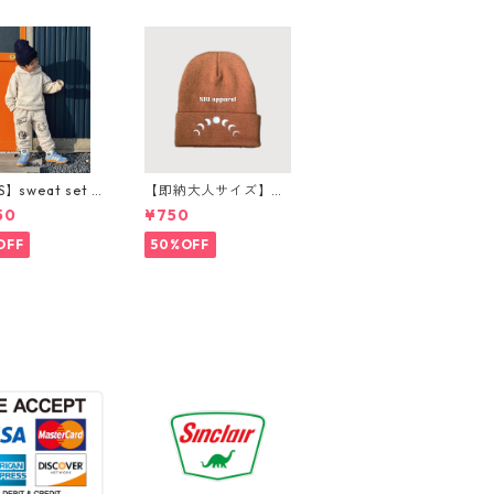
S】sweat set u
【即納大人サイズ】m
ンツ購入ページ
oon beanie
50
¥750
OFF
50%OFF