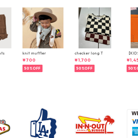
nts
knit muffler
checker long T
【KID
p パ
¥700
¥1,700
¥1,4
50%OFF
50%OFF
50%