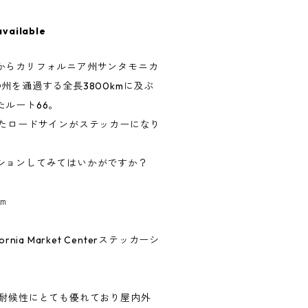
available
からカリフォルニア州サンタモニカ
州を通過する全長3800kmに及ぶ
たルート66。
れたロードサインがステッカーになり
ションしてみてはいかがですか？
㎝
nia Market Centerステッカーシ
、耐候性にとても優れており屋内外