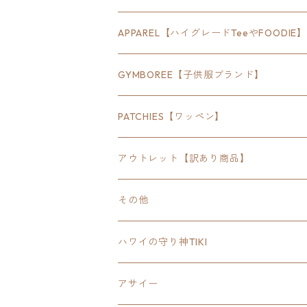
18inch×24inch
クルマ
APPAREL【ハイグレードTeeやFOODIE】
30inch×24inch
セキュリティ
Bradley
GYMBOREE【子供服ブランド】
SEWTS
18inchオクタゴン八角形
アウトドア
POMONA
PATCHIES【ワッペン】
FOODIE
24inchオクタゴン八角形
スポーツ
アウトレット【訳あり商品】
Tee
18inch×18inchスクエア正方形
ピクトグラム
その他
SETUP
California State Routeカリフォルニア
ブランド
ハワイの守り神TIKI
PANTS
Interstate 州間道路型
ミリタリー
アサイー