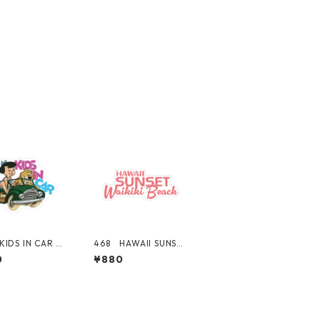
IDS IN CAR Gi
468 HAWAII SUNSET
子 "Californi
シリーズ！ WAIKIKI
0
¥880
rket Center"
BEACH ロゴ 【ピン
リカンステッカ
ク】 "California Ma
スーツケース シ
rket Center" アメリ
カンステッカー スー
ツケース シール