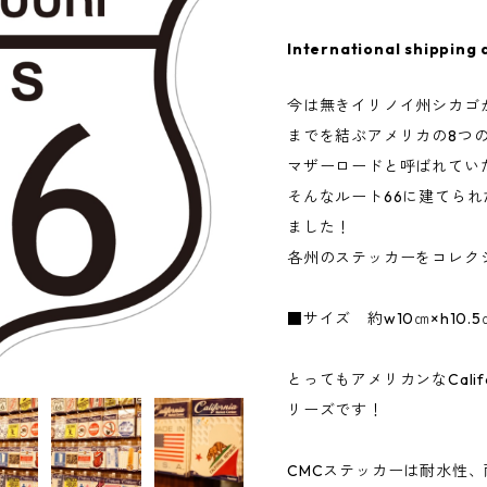
International shipping 
今は無きイリノイ州シカゴ
までを結ぶアメリカの8つの
マザーロードと呼ばれてい
そんなルート66に建てら
ました！
各州のステッカーをコレク
■サイズ 約w10㎝×h10.5
とってもアメリカンなCalifor
リーズです！
CMCステッカーは耐水性