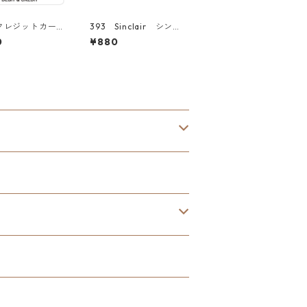
 クレジットカード
393 Sinclair シン
。"Californi
クレア オイル "Cali
0
¥880
rket Center"
fornia Market Cente
リカンステッカ
r" アメリカンステッ
スーツケース シ
カー スーツケース
シール