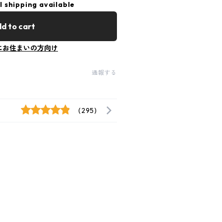
l shipping available
d to cart
にお住まいの方向け
通報する
(295)