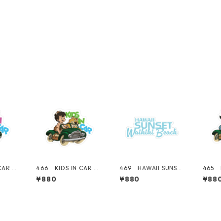
CAR 赤
466 KIDS IN CAR bo
469 HAWAII SUNSET
465 K
rnia
y 男の子 "California
シリーズ！ WAIKIKI
rl 女の
¥880
¥880
¥88
r" ア
Market Center" ア
BEACH ロゴ 【ブル
a Ma
ッカー
メリカンステッカー
ー】 "California Ma
アメ
シール
スーツケース シール
rket Center" アメリ
ー 
カンステッカー スー
ール
ツケース シール