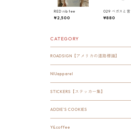
RED rib tee
029 ベガスと
コレ。"Californ
¥2,500
¥880
rket Center
カンステッカー
ツケース シー
CATEGORY
ROADSIGN【アメリカの道路標識】
18inch×6inch
NIUapparel
18inch×8inch
STICKERS【ステッカー集】
18inch×12inch
ステート
ADDIE'S COOKIES
24inch×8inch
ハウス
Y&coffee