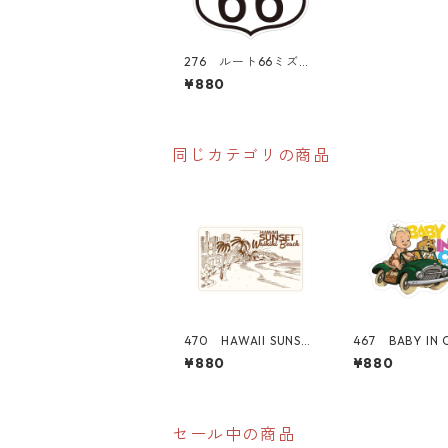
276 ルート66ミズー
リ州 "California Mar
¥880
ket Center" アメリ
カンステッカー スー
ツケース シール
同じカテゴリの商品
470 HAWAII SUNSET
467 BABY IN 
シリーズ！ WAIKIKI
ちゃん "Califo
¥880
¥880
BEACH "Californi
Market Cente
a Market Center"
メリカンステ
アメリカンステッカ
スーツケース 
ー スーツケース シ
ール
セール中の商品