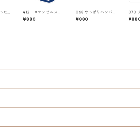
言ったら
412 ロサンゼルス・
068 やっぱりハンバー
070
ia Ma
ドジャース Los Angel
ガーはココ！In-N-Ou
使えます
¥880
¥880
¥88
" アメリ
es Dodgers MLB
t Burger "Californi
a Ma
 スー
大谷翔平 "Californi
a Market Center"
アメ
ル
a Market Center"
アメリカンステッカ
ー 
アメリカンステッカ
ー スーツケース シ
ール
ー スーツケース シ
ール
ール