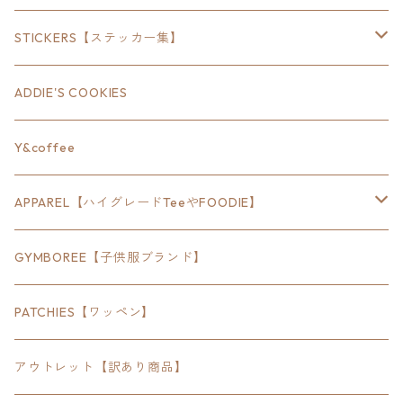
18inch×8inch
STICKERS【ステッカー集】
18inch×12inch
ステート
ADDIE'S COOKIES
24inch×8inch
ハウス
Y&coffee
18inch×24inch
クルマ
APPAREL【ハイグレードTeeやFOODIE】
30inch×24inch
セキュリティ
Bradley
GYMBOREE【子供服ブランド】
SEWTS
18inchオクタゴン八角形
アウトドア
POMONA
PATCHIES【ワッペン】
FOODIE
24inchオクタゴン八角形
スポーツ
アウトレット【訳あり商品】