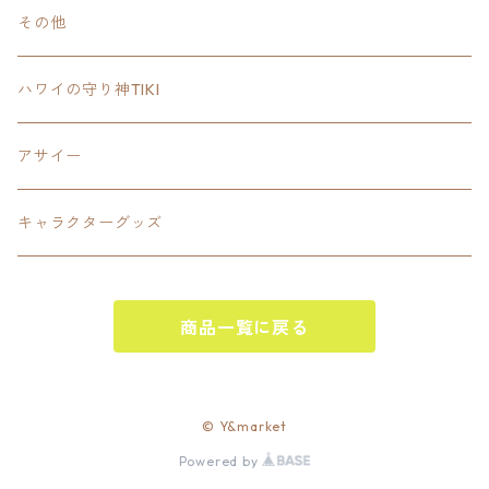
Tee
18inch×18inchスクエア正方形
ピクトグラム
その他
SETUP
California State Routeカリフォルニア州
ブランド
ハワイの守り神TIKI
PANTS
Interstate 州間道路型
ミリタリー
アサイー
SHORTS
U.S. Route国道（アメリカ）
ゲーム
キャラクターグッズ
KIDS
ロードサインポールその他
キャラクター
OTHER
商品一覧に戻る
ジャパンスタイル
その他
© Y&market
Powered by
ベースボール