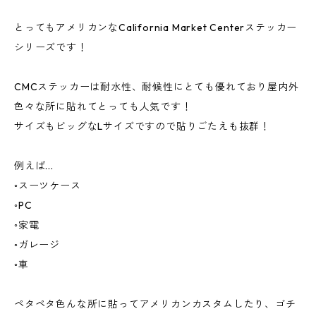
とってもアメリカンなCalifornia Market Centerステッカー
シリーズです！
CMCステッカーは耐水性、耐候性にとても優れており屋内外
色々な所に貼れてとっても人気です！
サイズもビッグなLサイズですので貼りごたえも抜群！
例えば...
◦スーツケース
◦PC
◦家電
◦ガレージ
◦車
ペタペタ色んな所に貼ってアメリカンカスタムしたり、ゴチ