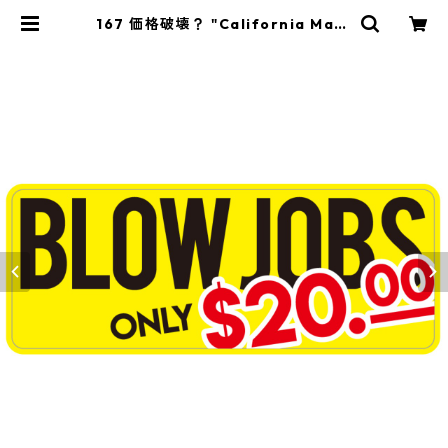
167 価格破壊？ "California Mark
et Center" アメリカンステッカ
ー スーツケース シール | Y&mar
ket