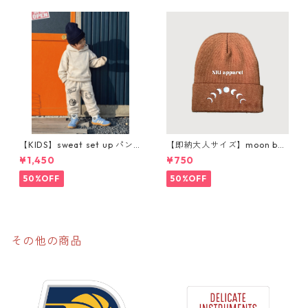
【KIDS】sweat set up パン
【即納大人サイズ】moon bea
ツ購入ページ
nie
¥1,450
¥750
50%OFF
50%OFF
その他の商品