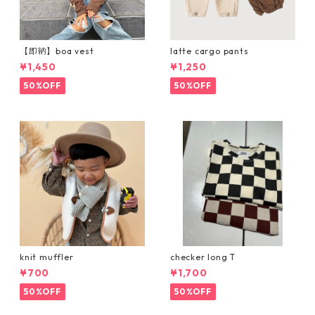
【即納】boa vest
latte cargo pants
¥1,450
¥1,250
50%OFF
50%OFF
knit muffler
checker long T
¥700
¥1,700
50%OFF
50%OFF