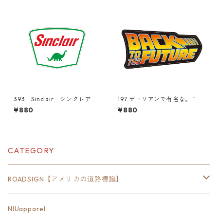
393 Sinclair シンクレア
197 デロリアンで有名な。 "Ca
オイル "California Market
lifornia Market Center" ア
¥880
¥880
Center" アメリカンステッカ
メリカンステッカー スーツ
ー スーツケース シール
ケース シール
CATEGORY
ROADSIGN【アメリカの道路標識】
18inch×6inch
NIUapparel