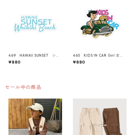
469 HAWAII SUNSET シリ
465 KIDS IN CAR Girl 女の
ーズ！ WAIKIKI BEACH ロ
子 "California Market Cent
¥880
¥880
ゴ 【ブルー】 "California
er" アメリカンステッカー
Market Center" アメリカン
スーツケース シール
ステッカー スーツケース
シール
セール中の商品