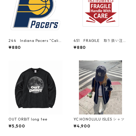
244 Indiana Pacers "Calif
451 FRAGILE 取り扱い注意
ornia Market Center" アメ
DELICATE INSTTUMENTS "C
¥880
¥880
リカンステッカー スーツケ
alifornia Market Center"
ース シール
アメリカンステッカー スー
ツケース シール
OUT ORBIT long tee
YC HONOLULU ISLES シャツ
¥5,500
¥4,900