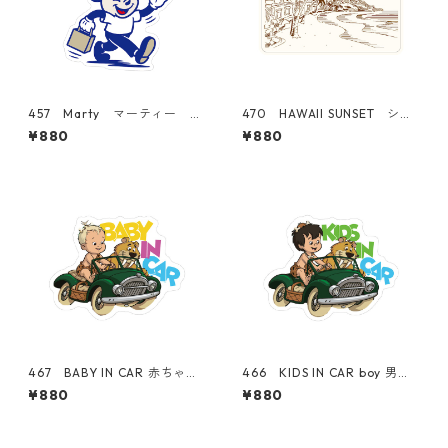
457 Marty マーティー
470 HAWAII SUNSET シリ
"California Market Cente
ーズ！ WAIKIKI BEACH "C
¥880
¥880
r" アメリカンステッカー ス
alifornia Market Center"
ーツケース シール
アメリカンステッカー スー
ツケース シール
467 BABY IN CAR 赤ちゃ
466 KIDS IN CAR boy 男の
ん "California Market Cent
子 "California Market Cent
¥880
¥880
er" アメリカンステッカー
er" アメリカンステッカー
スーツケース シール
スーツケース シール