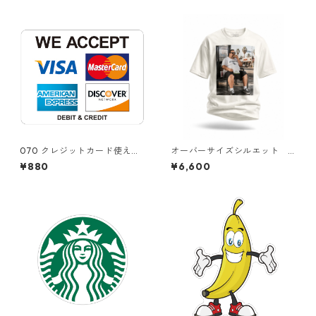
070 クレジットカード使えま
オーバーサイズシルエット L
す。"California Market Cent
OS ANGELES BUS STOP PHO
¥880
¥6,600
er" アメリカンステッカー
TO TEE｜Pizza Toast Edition
スーツケース シール
｜フォトグラフィック 半袖Tシ
ャツ（ユニセックス）