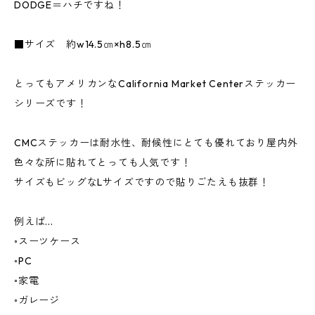
DODGE＝ハチですね！
■サイズ 約w14.5㎝×h8.5㎝
とってもアメリカンなCalifornia Market Centerステッカー
シリーズです！
CMCステッカーは耐水性、耐候性にとても優れており屋内外
色々な所に貼れてとっても人気です！
サイズもビッグなLサイズですので貼りごたえも抜群！
例えば...
◦スーツケース
◦PC
◦家電
◦ガレージ