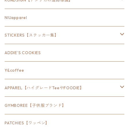
ROADSIGN【アメリカの道路標識】
18inch×6inch
NIUapparel
18inch×8inch
STICKERS【ステッカー集】
18inch×12inch
ステート
ADDIE'S COOKIES
24inch×8inch
ハウス
Y&coffee
18inch×24inch
クルマ
APPAREL【ハイグレードTeeやFOODIE】
30inch×24inch
セキュリティ
Bradley
GYMBOREE【子供服ブランド】
SEWTS
18inchオクタゴン八角形
アウトドア
POMONA
PATCHIES【ワッペン】