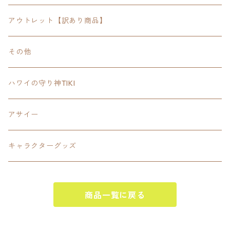
FOODIE
24inchオクタゴン八角形
スポーツ
アウトレット【訳あり商品】
Tee
18inch×18inchスクエア正方形
ピクトグラム
その他
SETUP
California State Routeカリフォルニア州
ブランド
ハワイの守り神TIKI
PANTS
Interstate 州間道路型
ミリタリー
アサイー
SHORTS
U.S. Route国道（アメリカ）
ゲーム
キャラクターグッズ
KIDS
ロードサインポールその他
キャラクター
OTHER
商品一覧に戻る
ジャパンスタイル