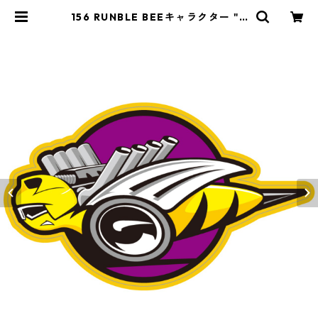
156 RUNBLE BEEキャラクター "C
alifornia Market Center" ア
メリカンステッカー スーツケー
ス シール | Y&market