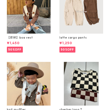
【即納】boa vest
latte cargo pants
¥1,450
¥1,250
50%OFF
50%OFF
knit muffler
checker long T