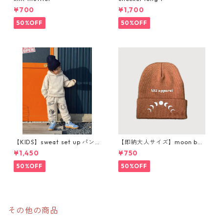
¥700
¥1,700
50%OFF
50%OFF
【KIDS】sweat set up パン
【即納大人サイズ】moon bea
ツ購入ページ
nie
¥1,450
¥750
50%OFF
50%OFF
その他の商品