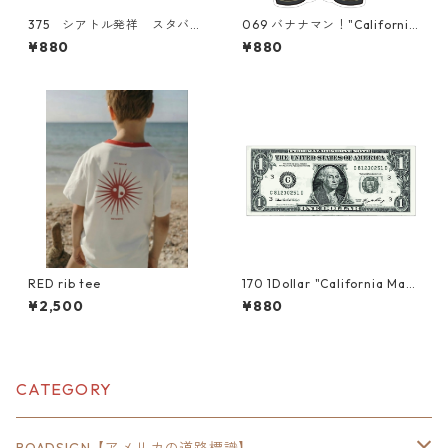
375 シアトル発祥 スタバ
069 バナナマン！"California
スターバックス "California
Market Center" アメリカン
¥880
¥880
Market Center" アメリカン
ステッカー スーツケース
ステッカー スーツケース
シール
シール
RED rib tee
170 1Dollar "California Mark
et Center" アメリカンステ
¥2,500
¥880
ッカー スーツケース シー
ル
CATEGORY