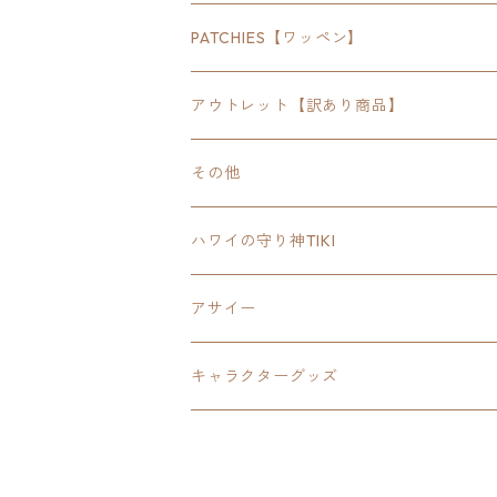
SEWTS
18inchオクタゴン八角形
アウトドア
POMONA
PATCHIES【ワッペン】
FOODIE
24inchオクタゴン八角形
スポーツ
アウトレット【訳あり商品】
Tee
18inch×18inchスクエア正方形
ピクトグラム
その他
SETUP
California State Routeカリフォルニア
ブランド
ハワイの守り神TIKI
PANTS
Interstate 州間道路型
ミリタリー
アサイー
SHORTS
U.S. Route国道（アメリカ）
ゲーム
キャラクターグッズ
KIDS
ロードサインポールその他
キャラクター
OTHER