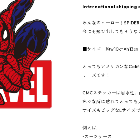
International shipping 
みんなのヒーロー！SPIDER
今にも飛び出してきそうな
■サイズ 約w10㎝×h13㎝
とってもアメリカンなCalifor
リーズです！
CMCステッカーは耐水性
色々な所に貼れてとっても
サイズもビッグなLサイズ
例えば...
◦スーツケース