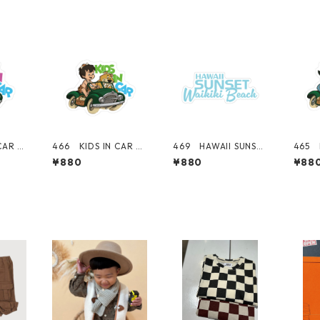
CAR 赤
466 KIDS IN CAR bo
469 HAWAII SUNSET
465 K
rnia
y 男の子 "California
シリーズ！ WAIKIKI
rl 女の
¥880
¥880
¥88
r" ア
Market Center" ア
BEACH ロゴ 【ブル
a Ma
ッカー
メリカンステッカー
ー】 "California Ma
アメ
シール
スーツケース シール
rket Center" アメリ
ー 
カンステッカー スー
ール
ツケース シール