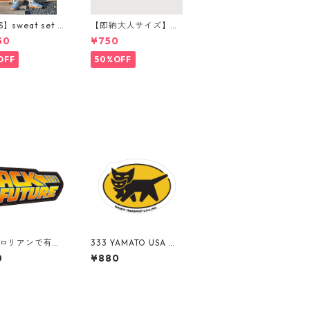
S】sweat set u
【即納大人サイズ】m
ンツ購入ページ
oon beanie
50
¥750
OFF
50%OFF
 デロリアンで有名
333 YAMATO USA ヤ
alifornia Mar
マト "California Mar
0
¥880
Center" アメリ
ket Center" アメリ
ステッカー スー
カンステッカー スー
ース シール
ツケース シール