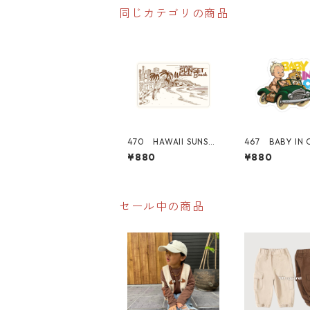
同じカテゴリの商品
470 HAWAII SUNSET
467 BABY IN 
シリーズ！ WAIKIKI
ちゃん "Califo
¥880
¥880
BEACH "Californi
Market Cente
a Market Center"
メリカンステ
アメリカンステッカ
スーツケース 
ー スーツケース シ
ール
セール中の商品