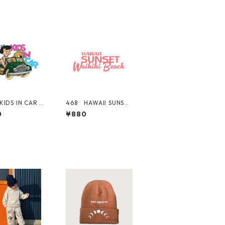
IDS IN CAR Gi
468 HAWAII SUNSET
子 "Californi
シリーズ！ WAIKIKI
0
¥880
rket Center"
BEACH ロゴ 【ピン
リカンステッカ
ク】 "California Ma
スーツケース シ
rket Center" アメリ
カンステッカー スー
ツケース シール