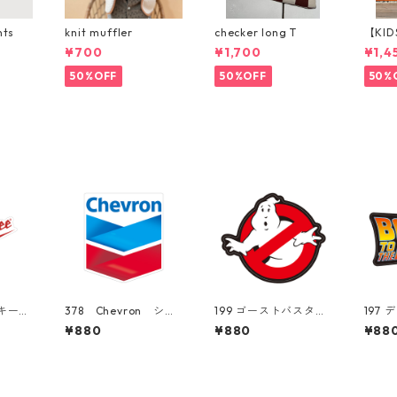
nts
knit muffler
checker long T
【KID
p パ
¥700
¥1,700
¥1,4
50%OFF
50%OFF
50%
ーキー
378 Chevron シェ
199 ゴーストバスター
197
rket C
ブロン "California
ズ "California Marke
な。 "C
¥880
¥880
¥88
リカンス
Market Center" ア
t Center" アメリカ
ket 
ツケー
メリカンステッカー
ンステッカー スーツ
カン
スーツケース シール
ケース シール
ツケ