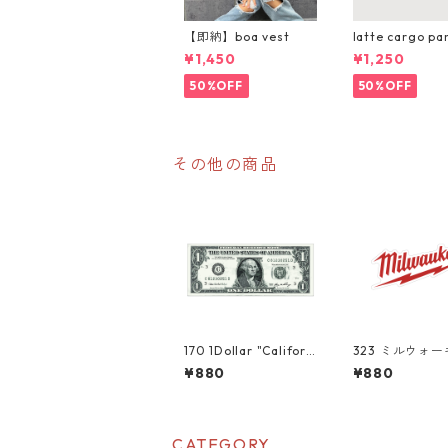
【即納】boa vest
latte cargo pa
¥1,450
¥1,250
50%OFF
50%OFF
その他の商品
170 1Dollar "Californ
323 ミルウォ
ia Market Center"
"California Ma
¥880
¥880
アメリカンステッカ
enter" アメ
ー スーツケース シ
テッカー スー
ール
ス シール
CATEGORY