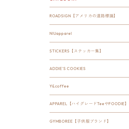
ROADSIGN【アメリカの道路標識】
18inch×6inch
NIUapparel
18inch×8inch
STICKERS【ステッカー集】
18inch×12inch
ステート
ADDIE'S COOKIES
24inch×8inch
ハウス
Y&coffee
18inch×24inch
クルマ
APPAREL【ハイグレードTeeやFOODIE】
30inch×24inch
セキュリティ
Bradley
GYMBOREE【子供服ブランド】