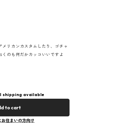
アメリカンカスタムしたり、ゴチャ
おくのも何だかカッコいいですよ
l shipping available
d to cart
にお住まいの方向け