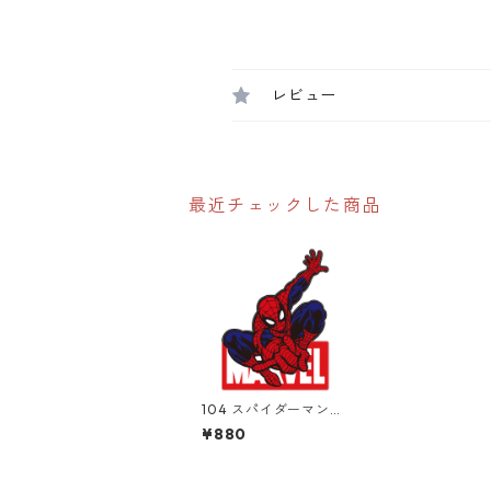
レビュー
最近チェックした商品
104 スパイダーマン！
"California Market C
¥880
enter" アメリカンス
テッカー スーツケー
ス シール