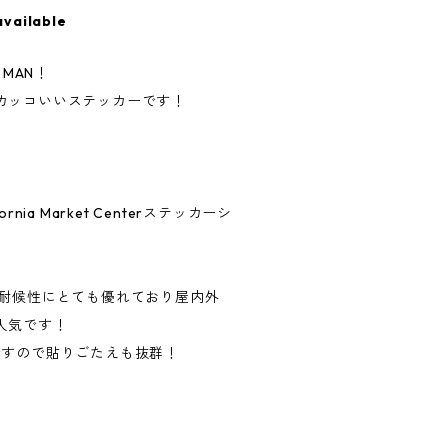
available
 MAN！
カッコいいステッカーです！
nia Market Centerステッカーシ
、耐候性にとても優れており屋内外
人気です！
ですので貼りごたえも抜群！