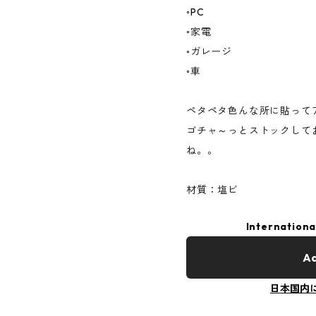
◦PC
◦家電
◦ガレージ
◦車
ペタペタ色んな所に貼って
ゴチャ～っとストックして
ね。。
材質：塩ビ
Internationa
Ad
日本国内