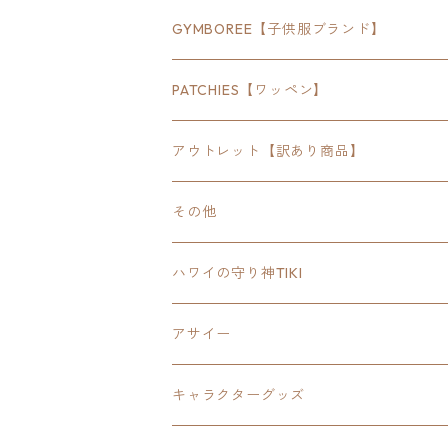
30inch×24inch
セキュリティ
Bradley
GYMBOREE【子供服ブランド】
SEWTS
18inchオクタゴン八角形
アウトドア
POMONA
PATCHIES【ワッペン】
FOODIE
24inchオクタゴン八角形
スポーツ
アウトレット【訳あり商品】
Tee
18inch×18inchスクエア正方形
ピクトグラム
その他
SETUP
California State Routeカリフォルニア
ブランド
ハワイの守り神TIKI
PANTS
Interstate 州間道路型
ミリタリー
アサイー
SHORTS
U.S. Route国道（アメリカ）
ゲーム
キャラクターグッズ
KIDS