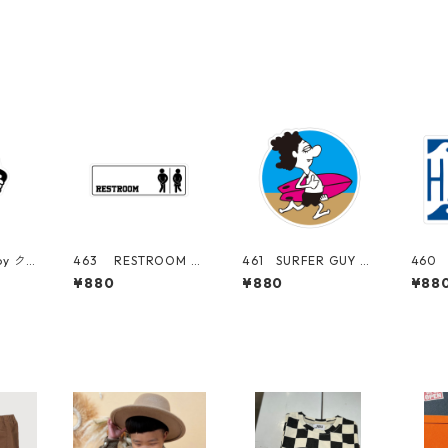
oy ク
463 RESTROOM SI
461 SURFER GUY サ
460 
alif
GN "California Mar
ーファー プルメリ
ハワイ 
¥880
¥880
¥88
Cente
ket Center" アメリ
ア 日焼けキティ "C
ornia
ステッ
カンステッカー スー
alifornia Market Cen
r" 
ケース
ツケース シール
ter" アメリカンステ
カー
ッカー スーツケー
シー
ス シール