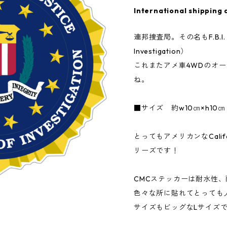
International shipping 
連邦捜査局。その名もF.B.I.（Fe
Investigation）
これまたアメ車4WDのオ
ね。
■サイズ 約w10㎝×h10㎝
とってもアメリカンなCalifor
リーズです！
CMCステッカーは耐水性
色々な所に貼れてとっても
サイズもビッグなLサイズ