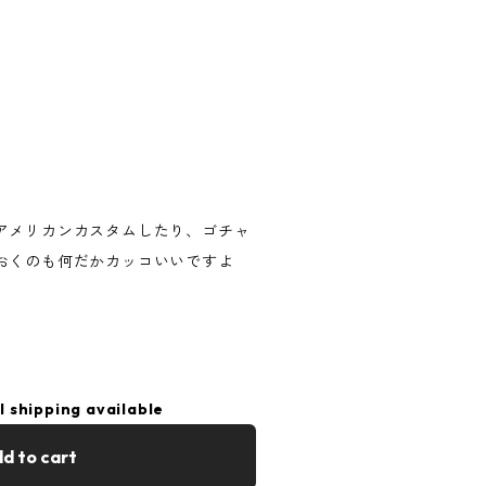
アメリカンカスタムしたり、ゴチャ
おくのも何だかカッコいいですよ
l shipping available
d to cart