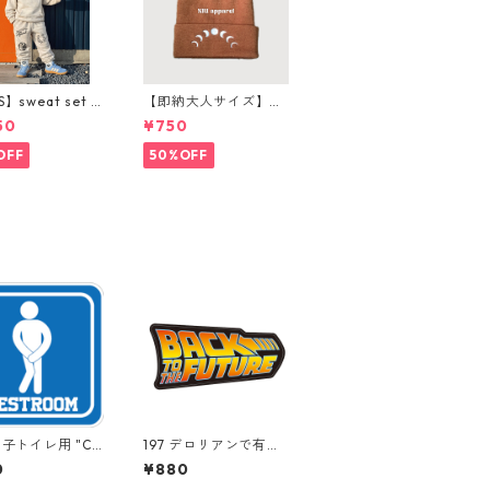
S】sweat set u
【即納大人サイズ】m
ンツ購入ページ
oon beanie
50
¥750
OFF
50%OFF
男子トイレ用 "Ca
197 デロリアンで有名
nia Market Cent
な。 "California Mar
0
¥880
 アメリカンステ
ket Center" アメリ