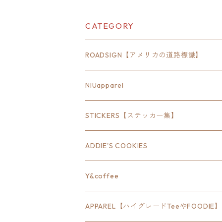
ッカー スーツケー
ス シール
CATEGORY
ROADSIGN【アメリカの道路標識】
18inch×6inch
NIUapparel
18inch×8inch
STICKERS【ステッカー集】
18inch×12inch
ステート
ADDIE'S COOKIES
24inch×8inch
ハウス
Y&coffee
18inch×24inch
クルマ
APPAREL【ハイグレードTeeやFOODIE】