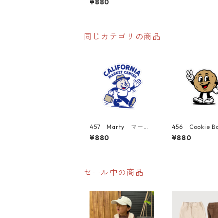
¥880
er" アメリカンステ
ッカー スーツケー
ス シール
同じカテゴリの商品
457 Marty マーテ
456 Cookie B
ィー "California
ッキーボーイ "C
¥880
¥880
Market Center" ア
ornia Market 
メリカンステッカー
r" アメリカン
スーツケース シール
カー スーツ
シール
セール中の商品