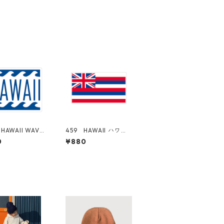
HAWAII WAVES
459 HAWAII ハワ
アロハ "Calif
イ 州旗 "Californi
0
¥880
 Market Cente
a Market Center"
アメリカンステッ
アメリカンステッカ
 スーツケース
ー スーツケース シ
ル
ール