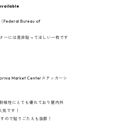
available
deral Bureau of
ーナーには是非貼ってほしい一枚です
nia Market Centerステッカーシ
、耐候性にとても優れており屋内外
人気です！
ですので貼りごたえも抜群！