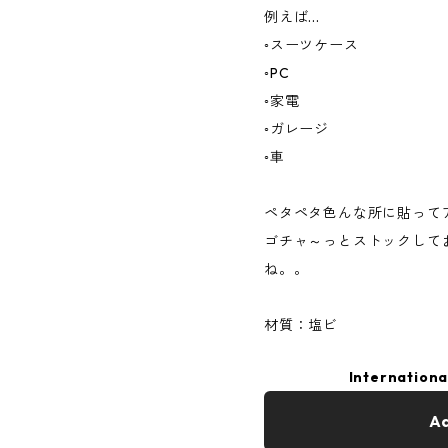
例えば...
◦スーツケース
◦PC
◦家電
◦ガレージ
◦車
ペタペタ色んな所に貼って
ゴチャ～っとストックして
ね。。
材質：塩ビ
Internationa
Ad