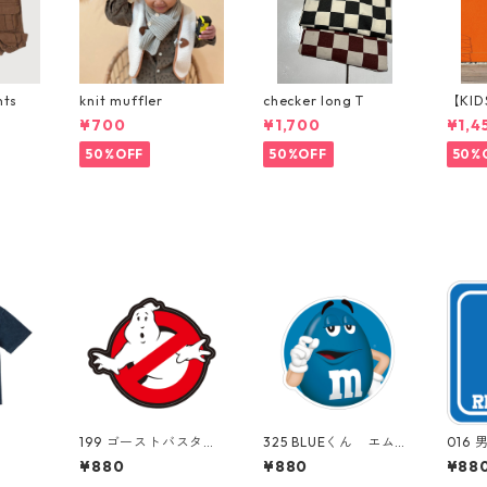
nts
knit muffler
checker long T
【KID
p パ
¥700
¥1,700
¥1,4
50%OFF
50%OFF
50%
199 ゴーストバスター
325 BLUEくん エム
016 
ズ "California Marke
アンドエムズ M&M's
lifor
¥880
¥880
¥88
t Center" アメリカ
mms "California Mar
er"