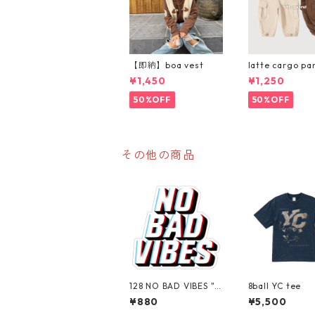
【即納】boa vest
latte cargo pa
¥1,450
¥1,250
50%OFF
50%OFF
その他の商品
128 NO BAD VIBES "C
8ball YC tee
alifornia Market Cen
¥880
¥5,500
ter" アメリカンステ