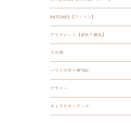
SEWTS
18inchオクタゴン八角形
アウトドア
POMONA
PATCHIES【ワッペン】
FOODIE
24inchオクタゴン八角形
スポーツ
アウトレット【訳あり商品】
Tee
18inch×18inchスクエア正方形
ピクトグラム
その他
SETUP
California State Routeカリフォルニア
ブランド
ハワイの守り神TIKI
PANTS
Interstate 州間道路型
ミリタリー
アサイー
SHORTS
U.S. Route国道（アメリカ）
ゲーム
キャラクターグッズ
KIDS
ロードサインポールその他
キャラクター