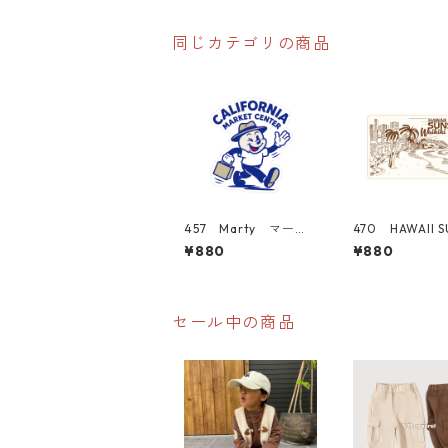
カンステッカー スー
ツケース シール
同じカテゴリの商品
457 Marty マーテ
470 HAWAII S
ィー "California
シリーズ！ WAI
¥880
¥880
Market Center" ア
BEACH "Cali
メリカンステッカー
a Market Cen
スーツケース シール
アメリカンステ
ー スーツケー
ール
セール中の商品