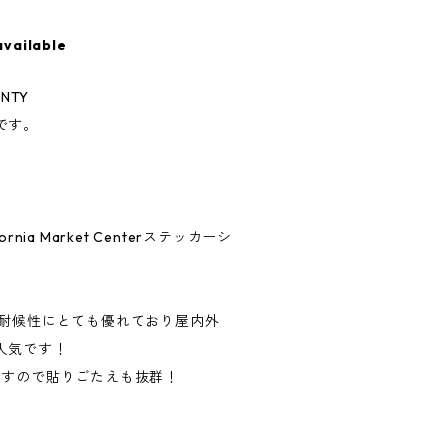
available
UNTY
です。
nia Market Centerステッカーシ
、耐候性にとても優れており屋内外
人気です！
ですので貼りごたえも抜群！