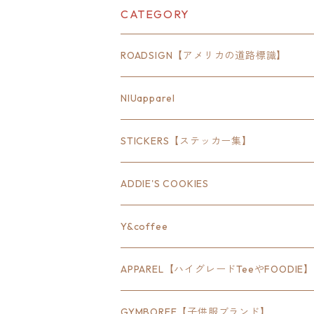
CATEGORY
ROADSIGN【アメリカの道路標識】
18inch×6inch
NIUapparel
18inch×8inch
STICKERS【ステッカー集】
18inch×12inch
ステート
ADDIE'S COOKIES
24inch×8inch
ハウス
Y&coffee
18inch×24inch
クルマ
APPAREL【ハイグレードTeeやFOODIE】
30inch×24inch
セキュリティ
Bradley
GYMBOREE【子供服ブランド】