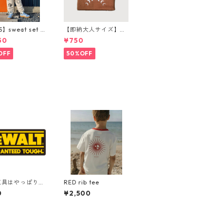
S】sweat set u
【即納大人サイズ】m
ンツ購入ページ
oon beanie
50
¥750
OFF
50%OFF
 工具はやっぱりD
RED rib tee
！ "California
0
¥2,500
et Center" ア
カンステッカー
ツケース シール