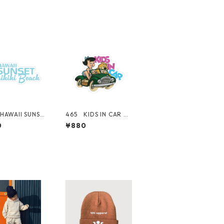
HAWAII SUNSET
465 KIDS IN CAR Gi
ズ！ WAIKIKI
rl 女の子 "Californi
0
¥880
CH ロゴ 【ブル
a Market Center"
California Ma
アメリカンステッカ
 Center" アメリ
ー スーツケース シ
ステッカー スー
ール
ース シール