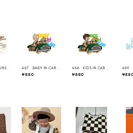
UNSET
467 BABY IN CAR 赤
466 KIDS IN CAR bo
469 
KIKI
ちゃん "California
y 男の子 "California
シリー
¥880
¥880
¥88
forni
Market Center" ア
Market Center" ア
BEA
ter"
メリカンステッカー
メリカンステッカー
ー】 "
ッカ
スーツケース シール
スーツケース シール
rket
ス シ
カン
ツケ