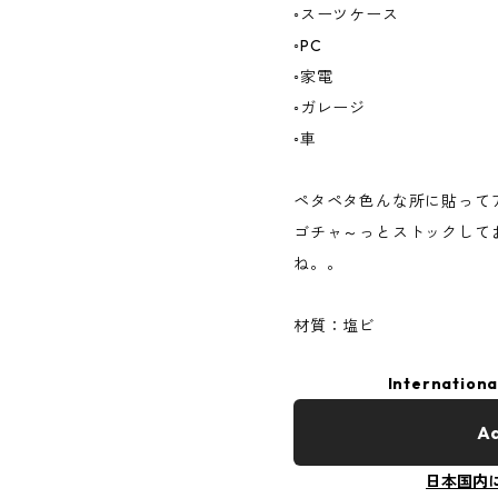
◦スーツケース
◦PC
◦家電
◦ガレージ
◦車
ペタペタ色んな所に貼って
ゴチャ～っとストックして
ね。。
材質：塩ビ
Internationa
Ad
日本国内