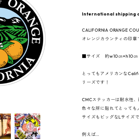
International shipping 
CALIFORNIA ORANGE CO
オレンジカウンティの印章
■サイズ 約w10㎝×h10㎝
とってもアメリカンなCalifor
リーズです！
CMCステッカーは耐水性
色々な所に貼れてとっても
サイズもビッグなLサイズ
例えば...