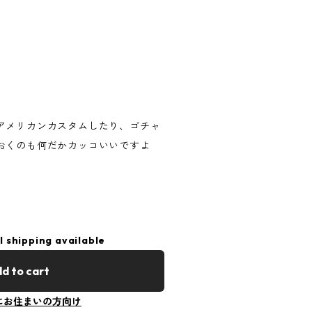
アメリカンカスタムしたり、ゴチャ
おくのも何だかカッコいいですよ
l shipping available
d to cart
にお住まいの方向け