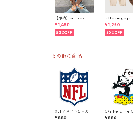
【即納】boa vest
latte cargo pa
¥1,450
¥1,250
50%OFF
50%OFF
その他の商品
051 アメフトと言えば
072 Felix the 
NFL "California Mark
"California Ma
¥880
¥880
et Center" アメリカ
enter" アメ
ンステッカー スーツ
テッカー スー
ケース シール
ス シール