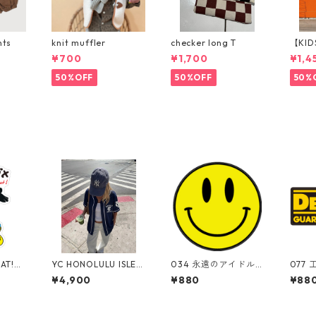
nts
knit muffler
checker long T
【KID
p パ
¥700
¥1,700
¥1,4
50%OFF
50%OFF
50%
CAT!
YC HONOLULU ISLES
034 永遠のアイドル。
077
rket C
シャツ
ニコちゃん。"Califor
eWALT
¥4,900
¥880
¥88
リカンス
nia Market Cente
Mark
ツケー
r" アメリカンステッ
メリ
カー スーツケース
スー