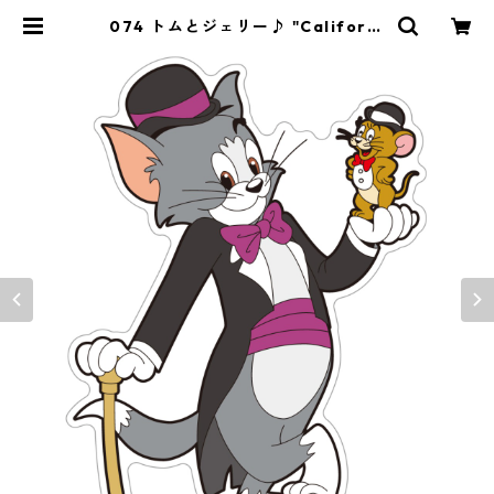
074 トムとジェリー♪ "Californi
a Market Center" アメリカンス
テッカー スーツケース シール |
Y&market