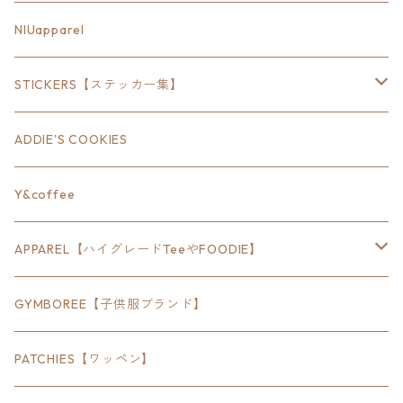
18inch×6inch
NIUapparel
18inch×8inch
STICKERS【ステッカー集】
18inch×12inch
ステート
ADDIE'S COOKIES
24inch×8inch
ハウス
Y&coffee
18inch×24inch
クルマ
APPAREL【ハイグレードTeeやFOODIE】
30inch×24inch
セキュリティ
Bradley
GYMBOREE【子供服ブランド】
SEWTS
18inchオクタゴン八角形
アウトドア
POMONA
PATCHIES【ワッペン】