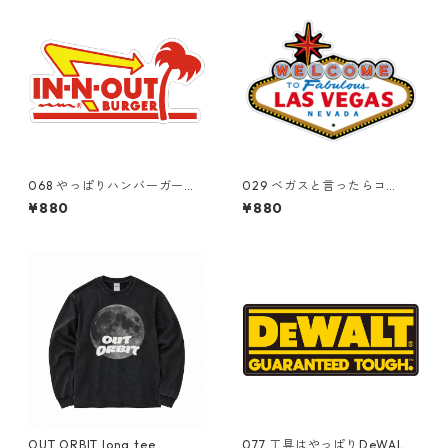
068 やっぱりハンバーガーは
029 ベガスと言ったらコ
ココ！In-N-Out Burger "C
レ。"California Market Cent
¥880
¥880
alifornia Market Center"
er" アメリカンステッカー
アメリカンステッカー スー
スーツケース シール
ツケース シール
OUT ORBIT long tee
077 工具はやっぱりDeWAL