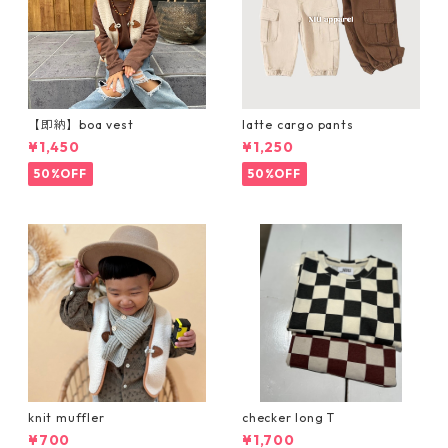
【即納】boa vest
latte cargo pants
¥1,450
¥1,250
50%OFF
50%OFF
knit muffler
checker long T
¥700
¥1,700