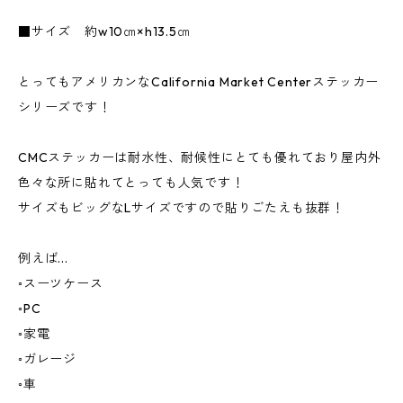
■サイズ 約w10㎝×h13.5㎝
とってもアメリカンなCalifornia Market Centerステッカー
シリーズです！
CMCステッカーは耐水性、耐候性にとても優れており屋内外
色々な所に貼れてとっても人気です！
サイズもビッグなLサイズですので貼りごたえも抜群！
例えば...
◦スーツケース
◦PC
◦家電
◦ガレージ
◦車