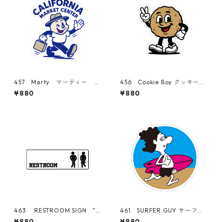
457 Marty マーティー
456 Cookie Boy クッキーボ
"California Market Cente
ーイ "California Market Ce
¥880
¥880
r" アメリカンステッカー ス
nter" アメリカンステッカ
ーツケース シール
ー スーツケース シール
463 RESTROOM SIGN "C
461 SURFER GUY サーファ
alifornia Market Center"
ー プルメリア 日焼けキテ
¥880
¥880