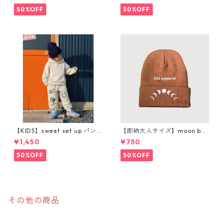
50%OFF
50%OFF
【KIDS】sweat set up パン
【即納大人サイズ】moon bea
ツ購入ページ
nie
¥1,450
¥750
50%OFF
50%OFF
その他の商品