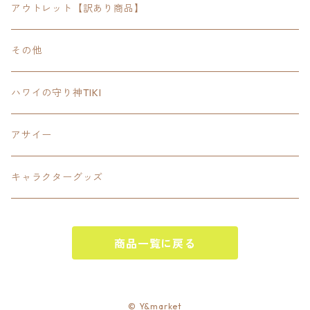
FOODIE
24inchオクタゴン八角形
スポーツ
アウトレット【訳あり商品】
Tee
18inch×18inchスクエア正方形
ピクトグラム
その他
SETUP
California State Routeカリフォルニア州
ブランド
ハワイの守り神TIKI
PANTS
Interstate 州間道路型
ミリタリー
アサイー
SHORTS
U.S. Route国道（アメリカ）
ゲーム
キャラクターグッズ
KIDS
ロードサインポールその他
キャラクター
OTHER
商品一覧に戻る
ジャパンスタイル
その他
© Y&market