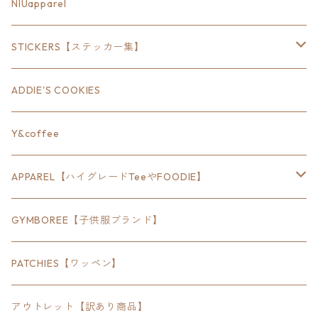
18inch×6inch
NIUapparel
18inch×8inch
STICKERS【ステッカー集】
18inch×12inch
ステート
ADDIE'S COOKIES
24inch×8inch
ハウス
Y&coffee
18inch×24inch
クルマ
APPAREL【ハイグレードTeeやFOODIE】
30inch×24inch
セキュリティ
Bradley
GYMBOREE【子供服ブランド】
SEWTS
18inchオクタゴン八角形
アウトドア
POMONA
PATCHIES【ワッペン】
FOODIE
24inchオクタゴン八角形
スポーツ
アウトレット【訳あり商品】