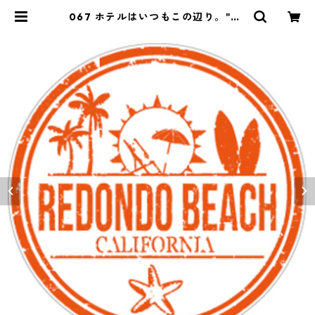
067 ホテルはいつもこの辺り。"Ca
lifornia Market Center" アメ
リカンステッカー スーツケース
シール | Y&market