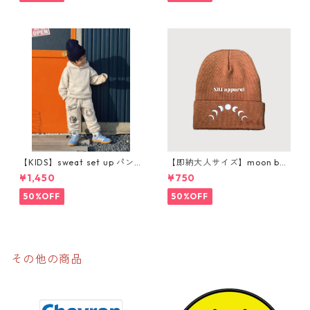
【KIDS】sweat set up パン
【即納大人サイズ】moon bea
ツ購入ページ
nie
¥1,450
¥750
50%OFF
50%OFF
その他の商品