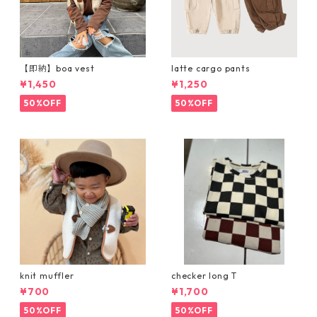
【即納】boa vest
latte cargo pants
¥1,450
¥1,250
50%OFF
50%OFF
knit muffler
checker long T
¥700
¥1,700
50%OFF
50%OFF