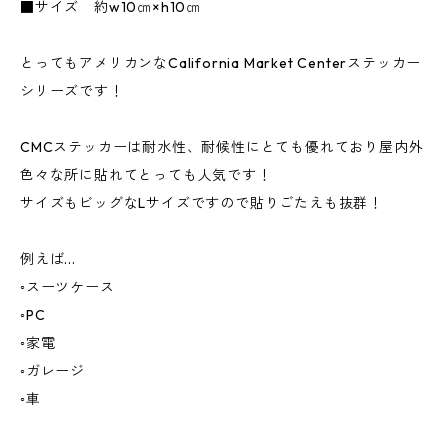
■サイズ 約w10㎝×h10㎝
とってもアメリカンなCalifornia Market Centerステッカー
シリーズです！
CMCステッカーは耐水性、耐候性にとても優れており屋内外
色々な所に貼れてとっても人気です！
サイズもビッグなLサイズですので貼りごたえも抜群！
例えば...
◦スーツケース
◦PC
◦家電
◦ガレージ
◦車