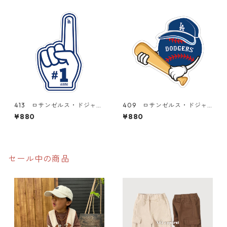
スーツケース シール
テッカー スーツケース シ
ール
413 ロサンゼルス・ドジャー
409 ロサンゼルス・ドジャ
ス Los Angeles Dodgers M
ース Los Angeles Dodgers
¥880
¥880
LB 大谷翔平 "California M
大谷翔平 "California Marke
arket Center" アメリカンス
t Center" アメリカンステッ
テッカー スーツケース シ
カー スーツケース シール
ール
セール中の商品