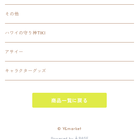
Tee
18inch×18inchスクエア正方形
ピクトグラム
その他
SETUP
California State Routeカリフォルニア州
ブランド
ハワイの守り神TIKI
PANTS
Interstate 州間道路型
ミリタリー
アサイー
SHORTS
U.S. Route国道（アメリカ）
ゲーム
キャラクターグッズ
KIDS
ロードサインポールその他
キャラクター
OTHER
商品一覧に戻る
ジャパンスタイル
その他
© Y&market
Powered by