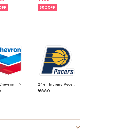
OFF
50%OFF
Chevron シェ
244 Indiana Pacers
"California
"California Market C
0
¥880
et Center" ア
enter" アメリカンス
カンステッカー
テッカー スーツケー
ツケース シール
ス シール