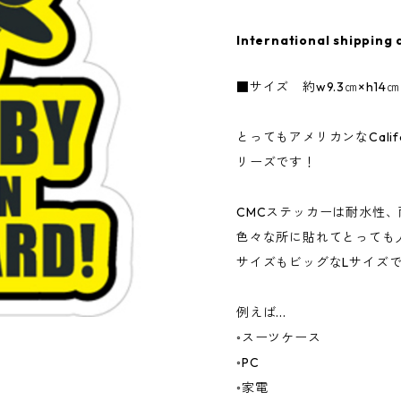
International shipping 
■サイズ 約w9.3㎝×h14㎝
とってもアメリカンなCalifor
リーズです！
CMCステッカーは耐水性
色々な所に貼れてとっても
サイズもビッグなLサイズ
例えば...
◦スーツケース
◦PC
◦家電