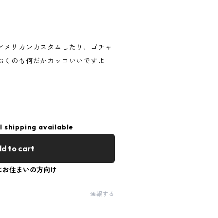
アメリカンカスタムしたり、ゴチャ
おくのも何だかカッコいいですよ
l shipping available
d to cart
にお住まいの方向け
通報する