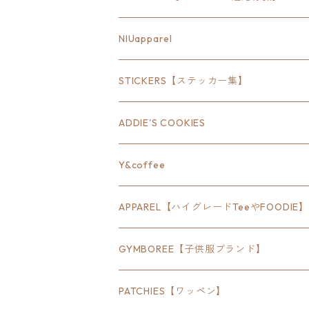
18inch×6inch
NIUapparel
18inch×8inch
STICKERS【ステッカー集】
18inch×12inch
ステート
ADDIE'S COOKIES
24inch×8inch
ハウス
Y&coffee
18inch×24inch
クルマ
APPAREL【ハイグレードTeeやFOODIE】
30inch×24inch
セキュリティ
Bradley
GYMBOREE【子供服ブランド】
SEWTS
18inchオクタゴン八角形
アウトドア
POMONA
PATCHIES【ワッペン】