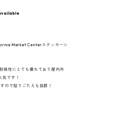
available
nia Market Centerステッカーシ
、耐候性にとても優れており屋内外
人気です！
ですので貼りごたえも抜群！