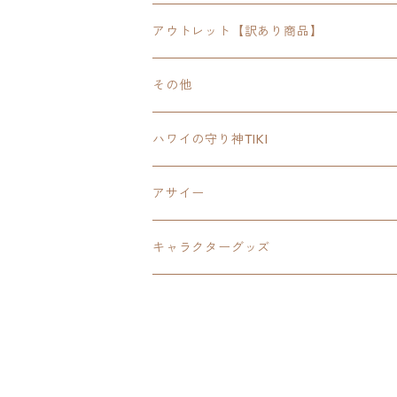
FOODIE
24inchオクタゴン八角形
スポーツ
アウトレット【訳あり商品】
Tee
18inch×18inchスクエア正方形
ピクトグラム
その他
SETUP
California State Routeカリフォルニア
ブランド
ハワイの守り神TIKI
PANTS
Interstate 州間道路型
ミリタリー
アサイー
SHORTS
U.S. Route国道（アメリカ）
ゲーム
キャラクターグッズ
KIDS
ロードサインポールその他
キャラクター
OTHER
ジャパンスタイル