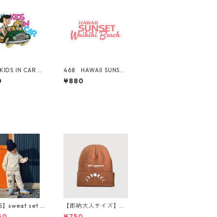
IDS IN CAR Gi
468 HAWAII SUNSET
子 "Californi
シリーズ！ WAIKIKI
0
¥880
rket Center"
BEACH ロゴ 【ピン
リカンステッカ
ク】 "California Ma
スーツケース シ
rket Center" アメリ
カンステッカー スー
ツケース シール
S】sweat set u
【即納大人サイズ】m
ンツ購入ページ
oon beanie
50
¥750