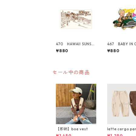
470 HAWAII SUNSET
467 BABY IN 
シリーズ！ WAIKIKI
ちゃん "Califo
¥880
¥880
BEACH "Californi
Market Cente
a Market Center"
メリカンステ
アメリカンステッカ
スーツケース 
ー スーツケース シ
ール
セール中の商品
【即納】boa vest
latte cargo pa
¥1,450
¥1,250