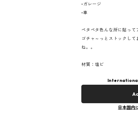
◦ガレージ
◦車
ペタペタ色んな所に貼って
ゴチャ～っとストックして
ね。。
材質：塩ビ
Internationa
Ad
日本国内