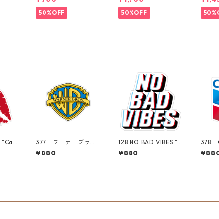
50%OFF
50%OFF
50%
"Cali
377 ワーナーブラザ
128 NO BAD VIBES "C
378 
Cente
ーズ Warner Bros.
alifornia Market Cen
ブロン 
¥880
¥880
¥88
ステッ
"California Market
ter" アメリカンステ
Mark
ケース
Center" アメリカン
ッカー スーツケー
メリ
ステッカー スーツケ
ス シール
スー
ース シール