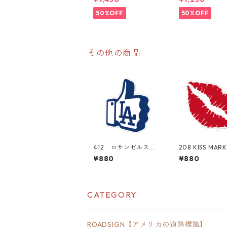
50%OFF
50%OFF
その他の商品
412 ロサンゼルス・
208 KISS MARK 
ドジャース Los Angel
fornia Market 
¥880
¥880
es Dodgers MLB
r" アメリカン
大谷翔平 "Californi
カー スーツ
a Market Center"
シール
アメリカンステッカ
ー スーツケース シ
CATEGORY
ール
ROADSIGN【アメリカの道路標識】