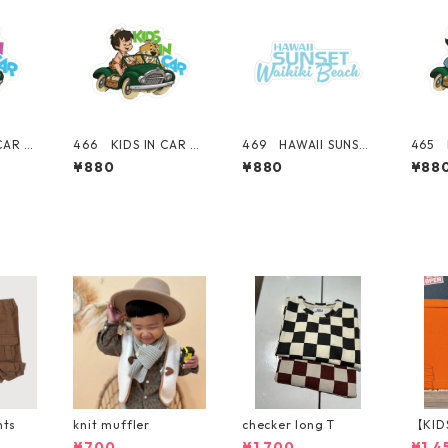
CAR 赤
466 KIDS IN CAR bo
469 HAWAII SUNSET
465 K
rnia
y 男の子 "California
シリーズ！ WAIKIKI
rl 女の
¥880
¥880
¥88
r" ア
Market Center" ア
BEACH ロゴ 【ブル
a Ma
ッカー
メリカンステッカー
ー】 "California Ma
アメ
シール
スーツケース シール
rket Center" アメリ
ー 
カンステッカー スー
ール
ツケース シール
nts
knit muffler
checker long T
【KID
p パ
¥700
¥1,700
¥1,4