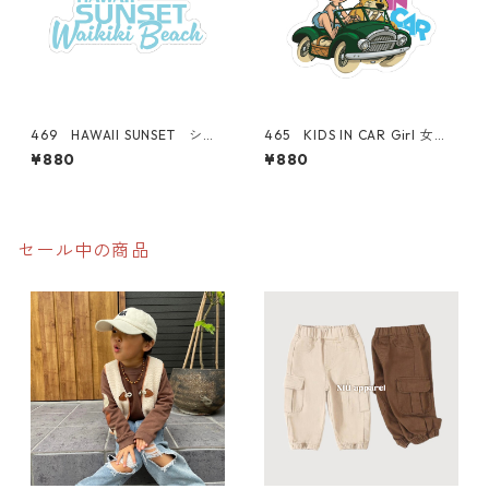
469 HAWAII SUNSET シリ
465 KIDS IN CAR Girl 女の
ーズ！ WAIKIKI BEACH ロ
子 "California Market Cent
¥880
¥880
ゴ 【ブルー】 "California
er" アメリカンステッカー
Market Center" アメリカン
スーツケース シール
ステッカー スーツケース
シール
セール中の商品