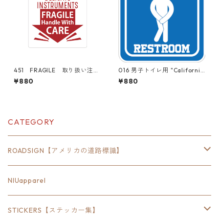
451 FRAGILE 取り扱い注意
016 男子トイレ用 "California
DELICATE INSTTUMENTS "C
Market Center" アメリカン
¥880
¥880
alifornia Market Center"
ステッカー スーツケース
アメリカンステッカー スー
シール
ツケース シール
CATEGORY
ROADSIGN【アメリカの道路標識】
18inch×6inch
NIUapparel
18inch×8inch
STICKERS【ステッカー集】