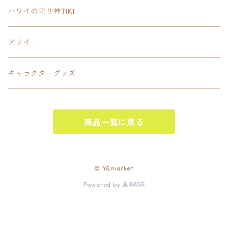
SETUP
California State Routeカリフォルニア州
ブランド
ハワイの守り神TIKI
PANTS
Interstate 州間道路型
ミリタリー
アサイー
SHORTS
U.S. Route国道（アメリカ）
ゲーム
キャラクターグッズ
KIDS
ロードサインポールその他
キャラクター
OTHER
商品一覧に戻る
ジャパンスタイル
その他
© Y&market
Powered by
ベースボール