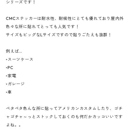
シリーズです！
CMCステッカーは耐水性、耐候性にとても優れており屋内外
色々な所に貼れてとっても人気です！
サイズもビッグなLサイズですので貼りごたえも抜群！
例えば...
◦スーツケース
◦PC
◦家電
◦ガレージ
◦車
ペタペタ色んな所に貼ってアメリカンカスタムしたり、ゴチ
ャゴチャ～っとストックしておくのも何だかカッコいいです
よね。。