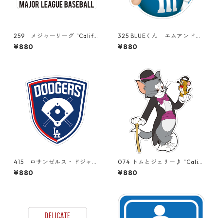
259 メジャーリーグ "Califor
325 BLUEくん エムアンドエ
nia Market Center" アメリ
ムズ M&M's mms "Californi
¥880
¥880
カンステッカー スーツケー
a Market Center" アメリカ
ス シール
ンステッカー スーツケー
ス シール
415 ロサンゼルス・ドジャー
074 トムとジェリー♪ "Calif
ス Los Angeles Dodgers M
ornia Market Center" アメ
¥880
¥880
LB 大谷翔平 "California M
リカンステッカー スーツケ
arket Center" アメリカンス
ース シール
テッカー スーツケース シ
ール