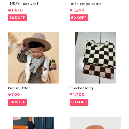
【即納】boa vest
latte cargo pants
¥1,450
¥1,250
50%OFF
50%OFF
knit muffler
checker long T
¥700
¥1,700
50%OFF
50%OFF