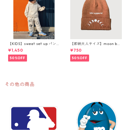
【KIDS】sweat set up パン
【即納大人サイズ】moon bea
ツ購入ページ
nie
¥1,450
¥750
50%OFF
50%OFF
その他の商品