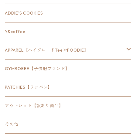
18inch×12inch
ステート
ADDIE'S COOKIES
24inch×8inch
ハウス
Y&coffee
18inch×24inch
クルマ
APPAREL【ハイグレードTeeやFOODIE】
30inch×24inch
セキュリティ
Bradley
GYMBOREE【子供服ブランド】
SEWTS
18inchオクタゴン八角形
アウトドア
POMONA
PATCHIES【ワッペン】
FOODIE
24inchオクタゴン八角形
スポーツ
アウトレット【訳あり商品】
Tee
18inch×18inchスクエア正方形
ピクトグラム
その他