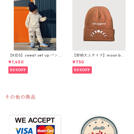
【KIDS】sweat set up パン
【即納大人サイズ】moon bea
ツ購入ページ
nie
¥1,450
¥750
50%OFF
50%OFF
その他の商品