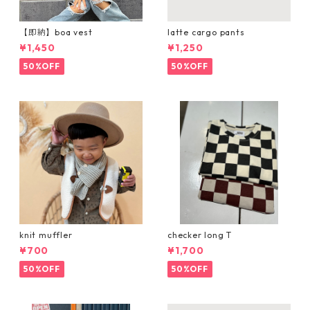
【即納】boa vest
latte cargo pants
¥1,450
¥1,250
50%OFF
50%OFF
knit muffler
checker long T
¥700
¥1,700
50%OFF
50%OFF