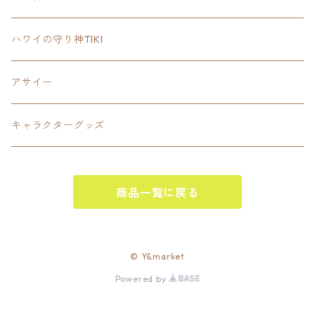
SETUP
California State Routeカリフォルニア州
ブランド
ハワイの守り神TIKI
PANTS
Interstate 州間道路型
ミリタリー
アサイー
SHORTS
U.S. Route国道（アメリカ）
ゲーム
キャラクターグッズ
KIDS
ロードサインポールその他
キャラクター
OTHER
商品一覧に戻る
ジャパンスタイル
その他
© Y&market
Powered by
ベースボール