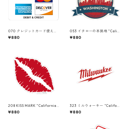
070 クレジットカード使えま
053 イチローの本拠地 "Califo
す。"California Market Cent
rnia Market Center" アメ
¥880
¥880
er" アメリカンステッカー
リカンステッカー スーツケ
スーツケース シール
ース シール
208 KISS MARK "California
323 ミルウォーキー "Californ
Market Center" アメリカン
ia Market Center" アメリカ
¥880
¥880
ステッカー スーツケース
ンステッカー スーツケー
シール
ス シール