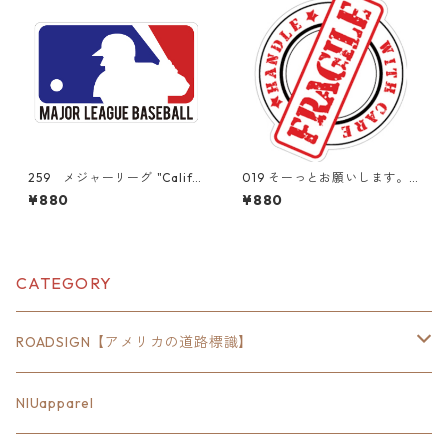
259 メジャーリーグ "Califor
019 そーっとお願いします。F
nia Market Center" アメリ
RAGILE "California Market
¥880
¥880
カンステッカー スーツケー
Center" アメリカンステッカ
ス シール
ー スーツケース シール
CATEGORY
ROADSIGN【アメリカの道路標識】
18inch×6inch
NIUapparel