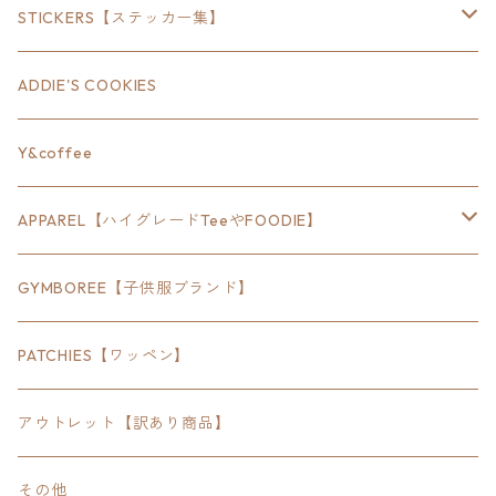
18inch×8inch
STICKERS【ステッカー集】
18inch×12inch
ステート
ADDIE'S COOKIES
24inch×8inch
ハウス
Y&coffee
18inch×24inch
クルマ
APPAREL【ハイグレードTeeやFOODIE】
30inch×24inch
セキュリティ
Bradley
GYMBOREE【子供服ブランド】
SEWTS
18inchオクタゴン八角形
アウトドア
POMONA
PATCHIES【ワッペン】
FOODIE
24inchオクタゴン八角形
スポーツ
アウトレット【訳あり商品】
Tee
18inch×18inchスクエア正方形
ピクトグラム
その他