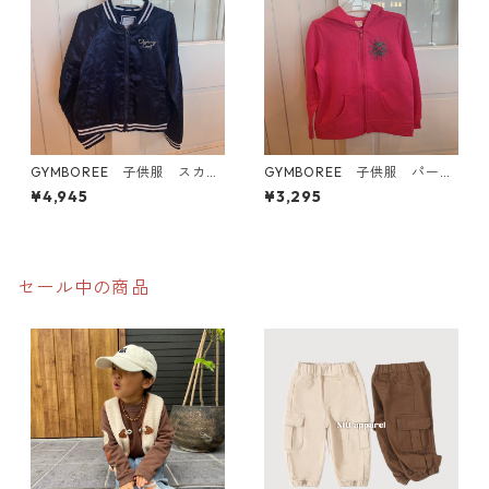
GYMBOREE 子供服 スカジ
GYMBOREE 子供服 パーカ
ャン
ー
¥4,945
¥3,295
セール中の商品