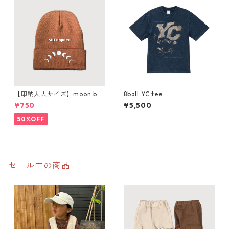
【即納大人サイズ】moon bea
8ball YC tee
nie
¥750
¥5,500
50%OFF
セール中の商品