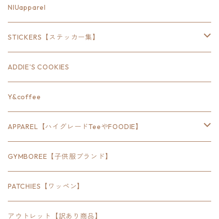
18inch×6inch
NIUapparel
18inch×8inch
STICKERS【ステッカー集】
18inch×12inch
ステート
ADDIE'S COOKIES
24inch×8inch
ハウス
Y&coffee
18inch×24inch
クルマ
APPAREL【ハイグレードTeeやFOODIE】
30inch×24inch
セキュリティ
Bradley
GYMBOREE【子供服ブランド】
SEWTS
18inchオクタゴン八角形
アウトドア
POMONA
PATCHIES【ワッペン】
FOODIE
24inchオクタゴン八角形
スポーツ
アウトレット【訳あり商品】