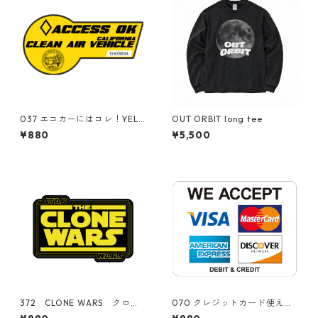
037 エコカーにはコレ！YELL
OUT ORBIT long tee
OW"California Market Cent
¥880
¥5,500
er" アメリカンステッカー
スーツケース シール
372 CLONE WARS クロー
070 クレジットカード使えま
ンウォーズ "California Mar
す。"California Market Cent