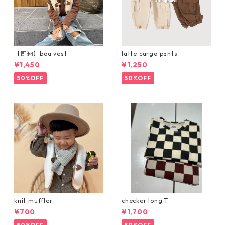
【即納】boa vest
latte cargo pants
¥1,450
¥1,250
50%OFF
50%OFF
knit muffler
checker long T
¥700
¥1,700