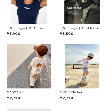
【Sad Sugar】DUAL tee
【Sad Sugar】OBSERVER te
e
¥3,900
¥5,500
GAOGAO T
SURF TRIP tee
¥2,750
¥2,750