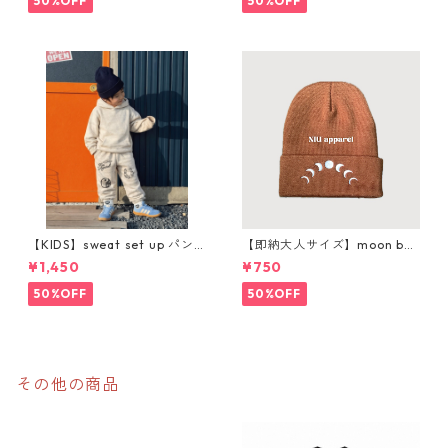
50%OFF
50%OFF
【KIDS】sweat set up パン
【即納大人サイズ】moon bea
ツ購入ページ
nie
¥1,450
¥750
50%OFF
50%OFF
その他の商品