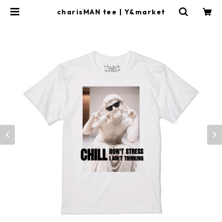
charisMAN tee | Y&market