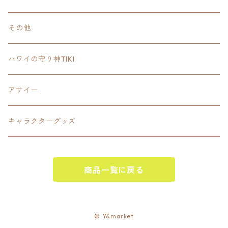
Tee
18inch×18inchスクエア正方形
ピクトグラム
その他
SETUP
California State Routeカリフォルニア州
ブランド
ハワイの守り神TIKI
PANTS
Interstate 州間道路型
ミリタリー
アサイー
SHORTS
U.S. Route国道（アメリカ）
ゲーム
キャラクターグッズ
KIDS
ロードサインポールその他
キャラクター
OTHER
商品一覧に戻る
ジャパンスタイル
その他
© Y&market