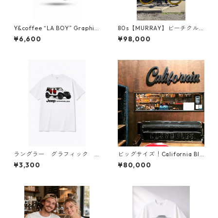
Y&coffee “LA BOY” Graphic
80s【MURRAY】ビーチクル
T-Shirt
ーザー beach cruiser
¥6,600
¥98,000
ラングラー グラフィック T
ビッグサイズ！California BIG
シャツ
SIGN リビングやガレージに
¥3,300
¥80,000
いかがですか？