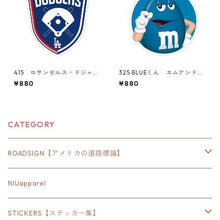
415 ロサンゼルス・ドジャー
325 BLUEくん エムアンドエ
ス Los Angeles Dodgers M
ムズ M&M's mms "Californi
¥880
¥880
LB 大谷翔平 "California M
a Market Center" アメリカ
arket Center" アメリカンス
ンステッカー スーツケー
テッカー スーツケース シ
ス シール
ール
CATEGORY
ROADSIGN【アメリカの道路標識】
18inch×6inch
NIUapparel
18inch×8inch
STICKERS【ステッカー集】