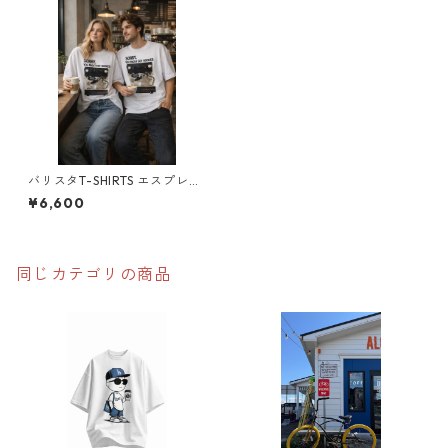
バリスタT-SHIRTS エスプレッ
ソマシン 極厚 ヘビーウェ
¥6,600
イト
同じカテゴリの商品