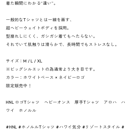
着た瞬間にわかる“違い”。
一般的なTシャツとは一線を画す、
超ヘビーウェイトボディを採用。
型崩れしにくく、ガシガシ着てもへたらない。
それでいて肌触りは滑らかで、長時間でもストレスなし。
サイズ：M / L / XL
※ビッグシルエットの為通常より大き目です。
カラー：ホワイトベース × ネイビーロゴ
限定販売中！
HNL ロゴTシャツ ヘビーオンス 厚手Tシャツ アロハ ハ
ワイ ホノルル
#HNL #ホノルルTシャツ #ハワイ気分 #リゾートスタイル #