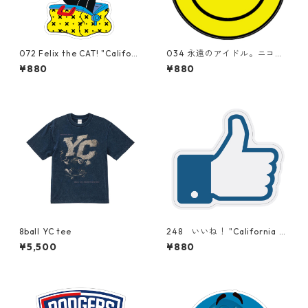
072 Felix the CAT! "Californ
034 永遠のアイドル。ニコち
ia Market Center" アメリカ
ゃん。"California Market Ce
¥880
¥880
ンステッカー スーツケー
nter" アメリカンステッカ
ス シール
ー スーツケース シール
8ball YC tee
248 いいね！ "California M
arket Center" アメリカンス
¥5,500
¥880
テッカー スーツケース シ
ール