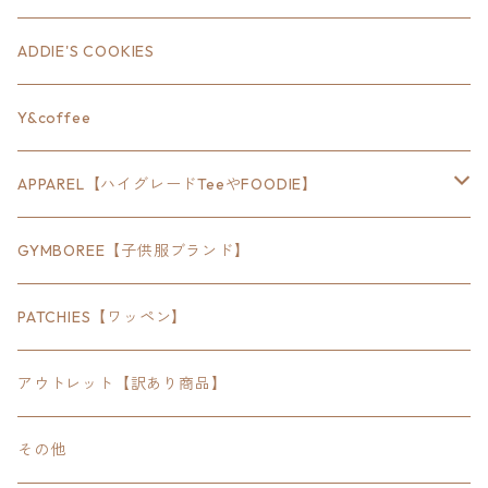
18inch×12inch
ステート
ADDIE'S COOKIES
24inch×8inch
ハウス
Y&coffee
18inch×24inch
クルマ
APPAREL【ハイグレードTeeやFOODIE】
30inch×24inch
セキュリティ
Bradley
GYMBOREE【子供服ブランド】
SEWTS
18inchオクタゴン八角形
アウトドア
POMONA
PATCHIES【ワッペン】
FOODIE
24inchオクタゴン八角形
スポーツ
アウトレット【訳あり商品】
Tee
18inch×18inchスクエア正方形
ピクトグラム
その他