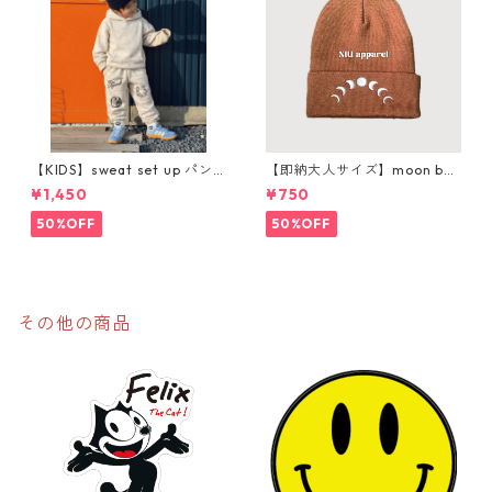
【KIDS】sweat set up パン
【即納大人サイズ】moon bea
ツ購入ページ
nie
¥1,450
¥750
50%OFF
50%OFF
その他の商品