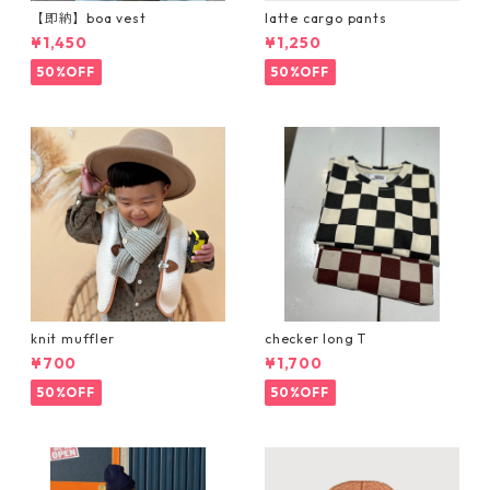
【即納】boa vest
latte cargo pants
¥1,450
¥1,250
50%OFF
50%OFF
knit muffler
checker long T
¥700
¥1,700
50%OFF
50%OFF