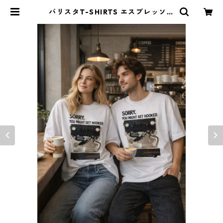
バリスタT-SHIRTS エスプレッソマ
シン 極厚 ヘビーウェイト | Y&m
arket