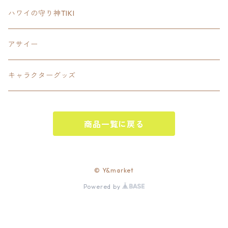
SETUP
California State Routeカリフォルニア州
ブランド
ハワイの守り神TIKI
PANTS
Interstate 州間道路型
ミリタリー
アサイー
SHORTS
U.S. Route国道（アメリカ）
ゲーム
キャラクターグッズ
KIDS
ロードサインポールその他
キャラクター
OTHER
商品一覧に戻る
ジャパンスタイル
その他
© Y&market
Powered by
ベースボール