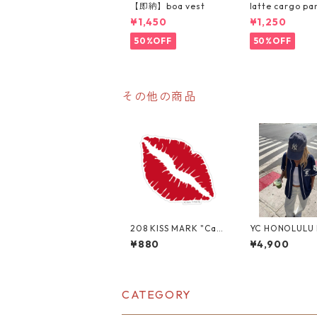
【即納】boa vest
latte cargo pa
¥1,450
¥1,250
50%OFF
50%OFF
その他の商品
208 KISS MARK "Cali
YC HONOLULU 
fornia Market Cente
シャツ
¥880
¥4,900
r" アメリカンステッ
カー スーツケース
シール
CATEGORY