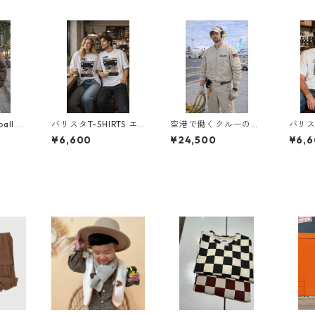
all Cl
バリスタT-SHIRTS エ
空港で働くクルーのよ
バリスタT
ャケッ
スプレッソマシン 極
うに。 街で着る、ハワ
RONG
¥6,600
¥24,500
¥6,
厚 ヘビーウェイト
イのユニフォーム。
SFYI