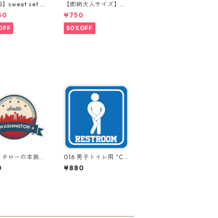
S】sweat set u
【即納大人サイズ】m
ンツ購入ページ
oon beanie
50
¥750
OFF
50%OFF
 イチローの本拠地
016 男子トイレ用 "Ca
fornia Market C
lifornia Market Cent
0
¥880
er" アメリカンス
er" アメリカンステ
カー スーツケー
ッカー スーツケー
シール
ス シール