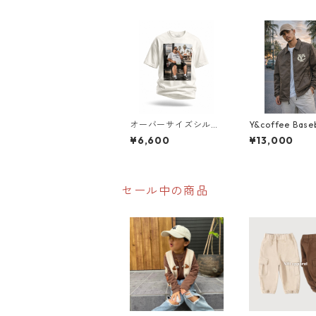
オーバーサイズシルエ
Y&coffee Baseb
ット LOS ANGELES
ub ナイロンジ
¥6,600
¥13,000
BUS STOP PHOTO TE
ト
E｜Pizza Toast Editio
n｜フォトグラフィッ
ク 半袖Tシャツ（ユニ
セックス）
セール中の商品