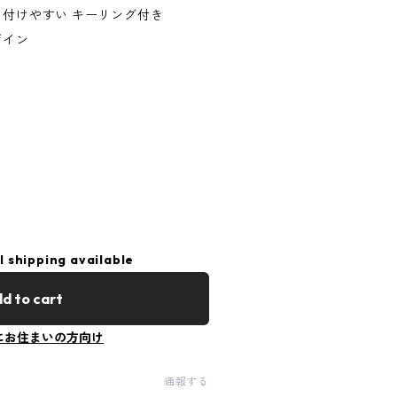
に付けやすい キーリング付き
ザイン
l shipping available
d to cart
にお住まいの方向け
通報する