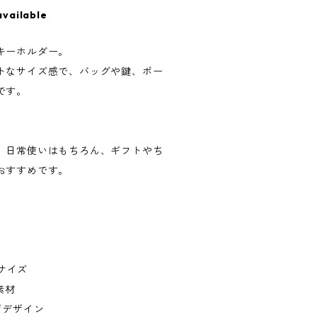
available
キーホルダー。
トなサイズ感で、バッグや鍵、ポー
です。
。
、日常使いはもちろん、ギフトやち
おすすめです。
トサイズ
素材
ザデザイン