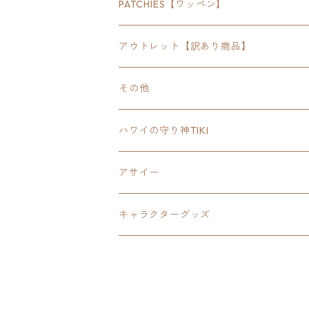
SEWTS
18inchオクタゴン八角形
アウトドア
POMONA
PATCHIES【ワッペン】
FOODIE
24inchオクタゴン八角形
スポーツ
アウトレット【訳あり商品】
Tee
18inch×18inchスクエア正方形
ピクトグラム
その他
SETUP
California State Routeカリフォルニア
ブランド
ハワイの守り神TIKI
PANTS
Interstate 州間道路型
ミリタリー
アサイー
SHORTS
U.S. Route国道（アメリカ）
ゲーム
キャラクターグッズ
KIDS
ロードサインポールその他
キャラクター
OTHER
ジャパンスタイル