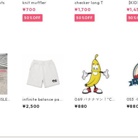
nts
knit muffler
checker long T
【KID
p パ
¥700
¥1,700
¥1,4
50%OFF
50%OFF
50%
ISLES
infinite balance pan
069 バナナマン！"Cal
053
ts
ifornia Market Cent
"Cali
¥2,500
¥880
¥88
er" アメリカンステ
ent
ッカー スーツケー
テッ
ス シール
ス 