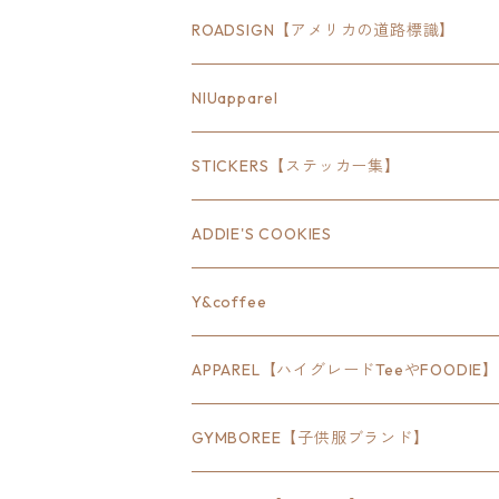
ROADSIGN【アメリカの道路標識】
18inch×6inch
NIUapparel
18inch×8inch
STICKERS【ステッカー集】
18inch×12inch
ステート
ADDIE'S COOKIES
24inch×8inch
ハウス
Y&coffee
18inch×24inch
クルマ
APPAREL【ハイグレードTeeやFOODIE】
30inch×24inch
セキュリティ
Bradley
GYMBOREE【子供服ブランド】