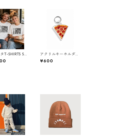
-SHIRTS ST
アクリルキーホルダー
 SMOOTH SATI
【slice PIZZA】 キ
600
¥600
NG
ーチェーン