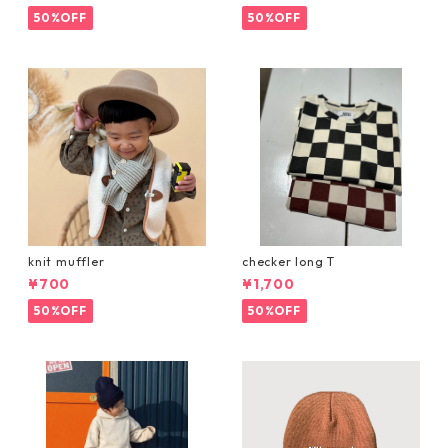
50%OFF
50%OFF
knit muffler
checker long T
¥700
¥1,700
50%OFF
50%OFF