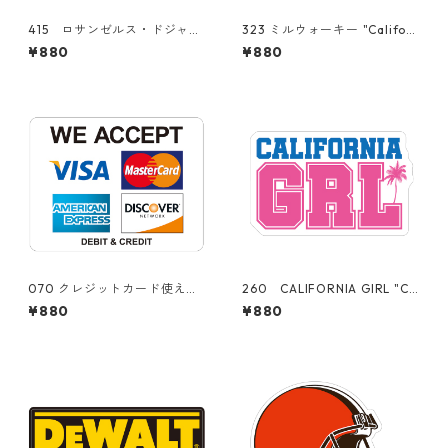
415 ロサンゼルス・ドジャー
323 ミルウォーキー "Californ
ス Los Angeles Dodgers M
ia Market Center" アメリカ
¥880
¥880
LB 大谷翔平 "California M
ンステッカー スーツケー
arket Center" アメリカンス
ス シール
テッカー スーツケース シ
ール
070 クレジットカード使えま
260 CALIFORNIA GIRL "Ca
す。"California Market Cent
lifornia Market Center" ア
¥880
¥880
er" アメリカンステッカー
メリカンステッカー スーツ
スーツケース シール
ケース シール