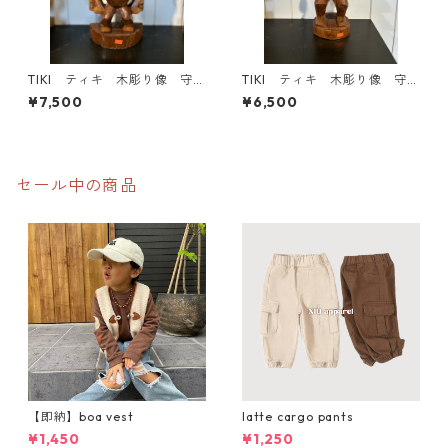
TIKI ティキ 木彫り像 守り
TIKI ティキ 木彫り像 守り
神 魔除け お守り
神 魔除け お守り
¥7,500
¥6,500
セール中の商品
【即納】boa vest
latte cargo pants
¥1,450
¥1,250