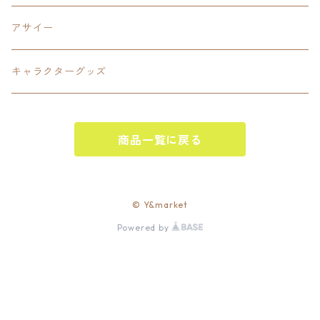
PANTS
Interstate 州間道路型
ミリタリー
アサイー
SHORTS
U.S. Route国道（アメリカ）
ゲーム
キャラクターグッズ
KIDS
ロードサインポールその他
キャラクター
OTHER
商品一覧に戻る
ジャパンスタイル
その他
© Y&market
Powered by
ベースボール