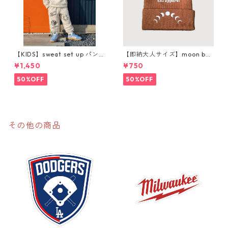
【KIDS】sweat set up パン
【即納大人サイズ】moon bea
ツ購入ページ
nie
¥1,450
¥750
50%OFF
50%OFF
その他の商品