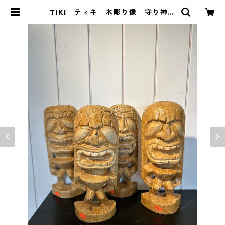
TIKI ティキ 木彫り像 守り神
魔除け お守り | Y&market