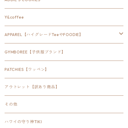
24inch×8inch
ハウス
Y&coffee
18inch×24inch
クルマ
APPAREL【ハイグレードTeeやFOODIE】
30inch×24inch
セキュリティ
Bradley
GYMBOREE【子供服ブランド】
SEWTS
18inchオクタゴン八角形
アウトドア
POMONA
PATCHIES【ワッペン】
FOODIE
24inchオクタゴン八角形
スポーツ
アウトレット【訳あり商品】
Tee
18inch×18inchスクエア正方形
ピクトグラム
その他
SETUP
California State Routeカリフォルニア州
ブランド
ハワイの守り神TIKI