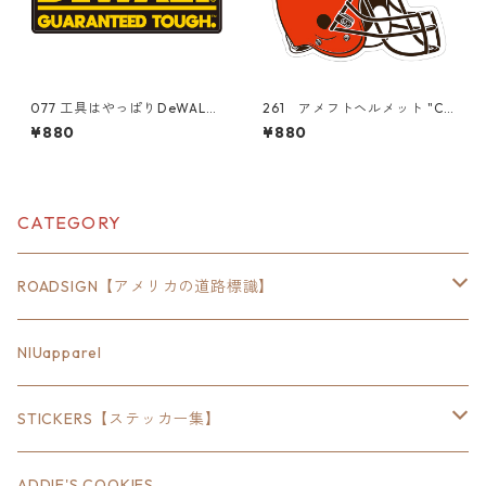
077 工具はやっぱりDeWAL
261 アメフトヘルメット "Ca
T！ "California Market Cent
lifornia Market Center" ア
¥880
¥880
er" アメリカンステッカー
メリカンステッカー スーツ
スーツケース シール
ケース シール
CATEGORY
ROADSIGN【アメリカの道路標識】
18inch×6inch
NIUapparel
18inch×8inch
STICKERS【ステッカー集】
18inch×12inch
ステート
ADDIE'S COOKIES