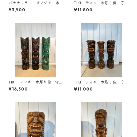
バナナツリー オブジェ 木
TIKI ティキ 木彫り像 守り
彫り雑貨
神 魔除け お守り
¥3,900
¥11,800
TIKI ティキ 木彫り像 守り
TIKI ティキ 木彫り像 守り
神 魔除け お守り
神 魔除け お守り
¥16,300
¥11,000