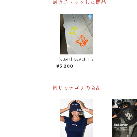
最近チェックした商品
【adult】BEACH T se
cond
¥3,200
同じカテゴリの商品