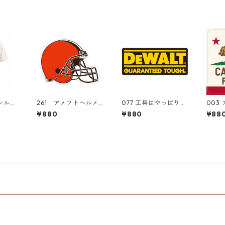
シルエ
261 アメフトヘルメ
077 工具はやっぱりD
003
ELES
ット "California Mar
eWALT！ "California
ア "Ca
¥880
¥880
¥88
TO TE
ket Center" アメリ
Market Center" ア
et C
Editio
カンステッカー スー
メリカンステッカー
ンス
フィッ
ツケース シール
スーツケース シール
ケー
（ユニ