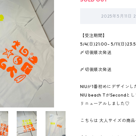
2025年5月11日
【受注期間】
5/4(日)21:00- 5/11(日)23:
〆切後順次発送
〆切後順次発送
NIUが1番初めにデザインし
NIU beach TがSecondと
リニューアルしました♡
こちらは 大人サイズの商