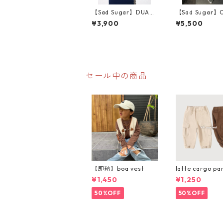
【Sad Sugar】DUAL t
【Sad Sugar】
ee
VER tee
¥3,900
¥5,500
セール中の商品
【即納】boa vest
latte cargo pa
¥1,450
¥1,250
50%OFF
50%OFF