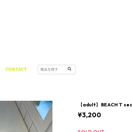
CONTACT
【adult】BEACH T se
¥3,200
SOLD OUT