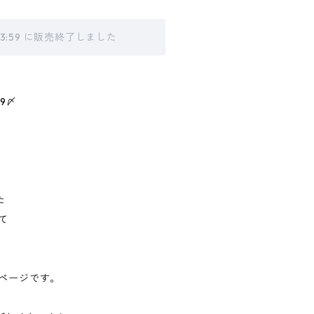
 23:59 に販売終了しました
59〆
た
して
品ページです。