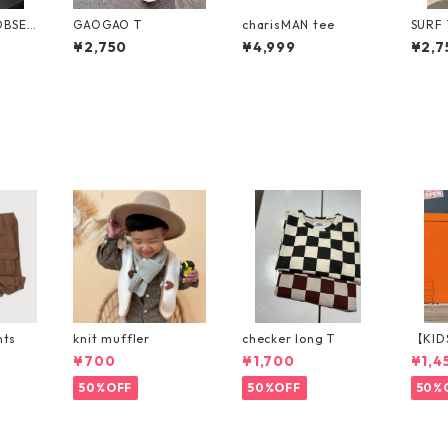
OBSER
GAOGAO T
charisMAN tee
SURF 
¥2,750
¥4,999
¥2,7
nts
knit muffler
checker long T
【KID
p パ
¥700
¥1,700
¥1,4
50%OFF
50%OFF
50%