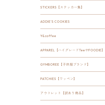
18inch×8inch
STICKERS【ステッカー集】
18inch×12inch
ステート
ADDIE'S COOKIES
24inch×8inch
ハウス
Y&coffee
18inch×24inch
クルマ
APPAREL【ハイグレードTeeやFOODIE】
30inch×24inch
セキュリティ
Bradley
GYMBOREE【子供服ブランド】
SEWTS
18inchオクタゴン八角形
アウトドア
POMONA
PATCHIES【ワッペン】
FOODIE
24inchオクタゴン八角形
スポーツ
アウトレット【訳あり商品】
Tee