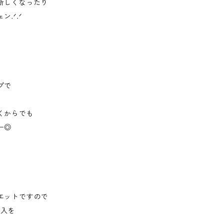
新しくなったり
.ᐟ.ᐟ
プで
くからでも
ー◎
エットですので
購入を