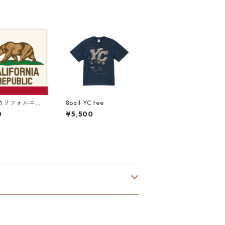
 カリフォルニ
8ball YC tee
lifornia Mark
0
¥5,500
enter" アメリカ
テッカー スーツ
ス シール