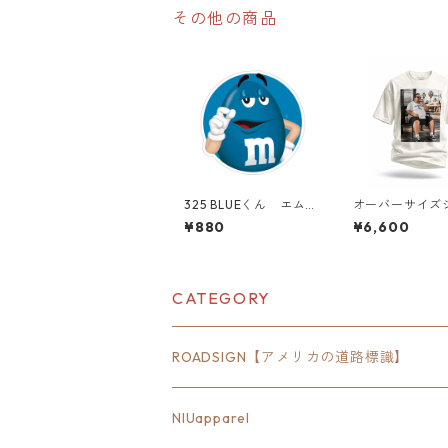
その他の商品
325 BLUEくん エム
オーバーサイズ
アンドエムズ M&M's
ット LOS ANG
¥880
¥6,600
mms "California Mar
BUS STOP PHO
ket Center" アメリ
E｜Pizza Toast 
カンステッカー スー
n｜フォトグラ
ツケース シール
ク 半袖Tシャツ
セックス）
CATEGORY
ROADSIGN【アメリカの道路標識】
18inch×6inch
NIUapparel