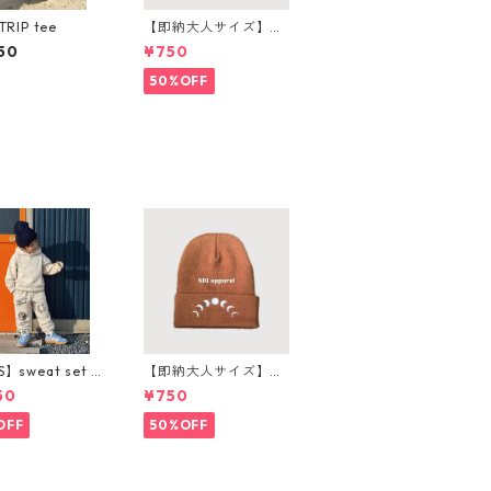
TRIP tee
【即納大人サイズ】m
oon beanie
50
¥750
50%OFF
S】sweat set u
【即納大人サイズ】m
ンツ購入ページ
oon beanie
50
¥750
OFF
50%OFF