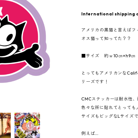
International shipping 
アメリカの黒猫と言えばフ
オス猫って知ってた？？
■サイズ 約ｗ10㎝×h9㎝
とってもアメリカンなCalifor
リーズです！
CMCステッカーは耐水性
色々な所に貼れてとっても
サイズもビッグなLサイズ
例えば...