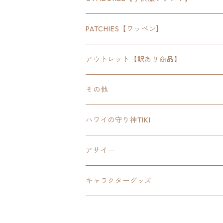
SEWTS
18inchオクタゴン八角形
アウトドア
POMONA
PATCHIES【ワッペン】
FOODIE
24inchオクタゴン八角形
スポーツ
アウトレット【訳あり商品】
Tee
18inch×18inchスクエア正方形
ピクトグラム
その他
SETUP
California State Routeカリフォルニア
ブランド
ハワイの守り神TIKI
PANTS
Interstate 州間道路型
ミリタリー
アサイー
SHORTS
U.S. Route国道（アメリカ）
ゲーム
キャラクターグッズ
KIDS
ロードサインポールその他
キャラクター