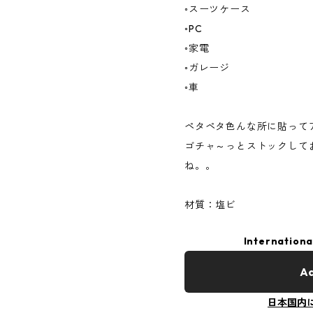
◦スーツケース
◦PC
◦家電
◦ガレージ
◦車
ペタペタ色んな所に貼って
ゴチャ～っとストックして
ね。。
材質：塩ビ
Internationa
Ad
日本国内