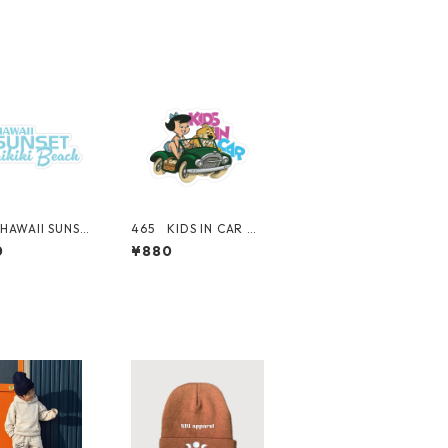
HAWAII SUNSET
465 KIDS IN CAR Gi
ズ！ WAIKIKI
rl 女の子 "Californi
0
¥880
CH ロゴ 【ブル
a Market Center"
California Ma
アメリカンステッカ
 Center" アメリ
ー スーツケース シ
ステッカー スー
ール
ース シール