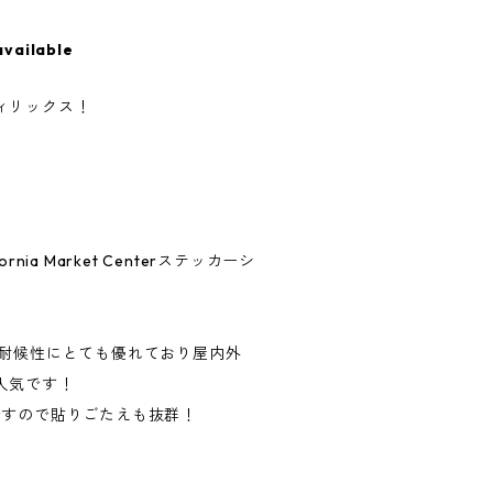
available
ィリックス！
nia Market Centerステッカーシ
、耐候性にとても優れており屋内外
人気です！
ですので貼りごたえも抜群！