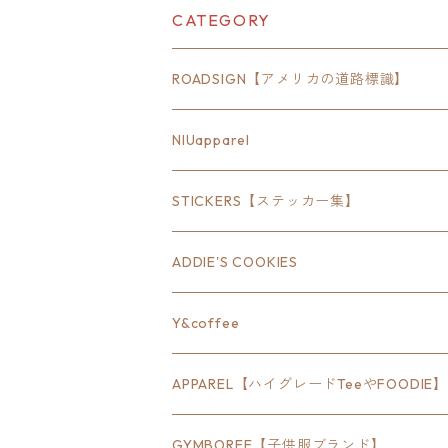
ース シール
CATEGORY
ROADSIGN【アメリカの道路標識】
18inch×6inch
NIUapparel
18inch×8inch
STICKERS【ステッカー集】
18inch×12inch
ステート
ADDIE'S COOKIES
24inch×8inch
ハウス
Y&coffee
18inch×24inch
クルマ
APPAREL【ハイグレードTeeやFOODIE】
30inch×24inch
セキュリティ
Bradley
GYMBOREE【子供服ブランド】