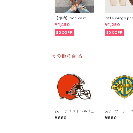
【即納】boa vest
latte cargo pa
¥1,450
¥1,250
50%OFF
50%OFF
その他の商品
261 アメフトヘルメ
377 ワーナー
ット "California Mar
ーズ Warner B
¥880
¥880
ket Center" アメリ
"California M
カンステッカー スー
Center" ア
ツケース シール
ステッカー ス