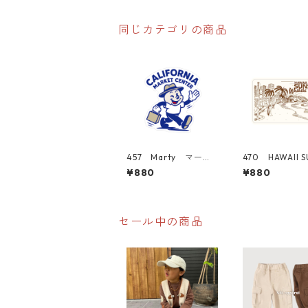
スーツケース シール
同じカテゴリの商品
457 Marty マーテ
470 HAWAII S
ィー "California
シリーズ！ WAI
¥880
¥880
Market Center" ア
BEACH "Cali
メリカンステッカー
a Market Cen
スーツケース シール
アメリカンステ
ー スーツケー
ール
セール中の商品