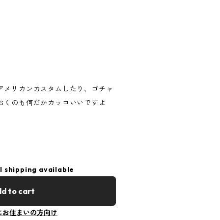
アメリカンカスタムしたり、ゴチャ
おくのも何だかカッコいいですよ
l shipping available
d to cart
にお住まいの方向け