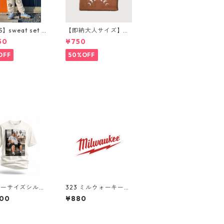
S】sweat set u
【即納大人サイズ】m
ンツ購入ページ
oon beanie
50
¥750
OFF
50%OFF
バーサイズシルエ
323 ミルウォーキー
OS ANGELES
"California Market C
600
¥880
TOP PHOTO TE
enter" アメリカンス
za Toast Editio
テッカー スーツケー
ォトグラフィッ
ス シール