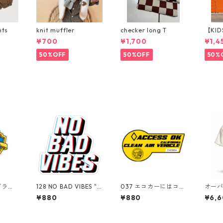
nts
knit muffler
checker long T
【KID
p パ
¥700
¥1,700
¥1,4
50%OFF
50%OFF
50%
ブラザ
128 NO BAD VIBES "C
037 エコカーにはコ
オー
ros.
alifornia Market Cen
レ！YELLOW"Califor
ット L
¥880
¥880
¥6,
arket
ter" アメリカンステ
nia Market Cente
BUS S
メリカン
ッカー スーツケー
r" アメリカンステッ
E｜Piz
ーツケ
ス シール
カー スーツケース
n｜フ