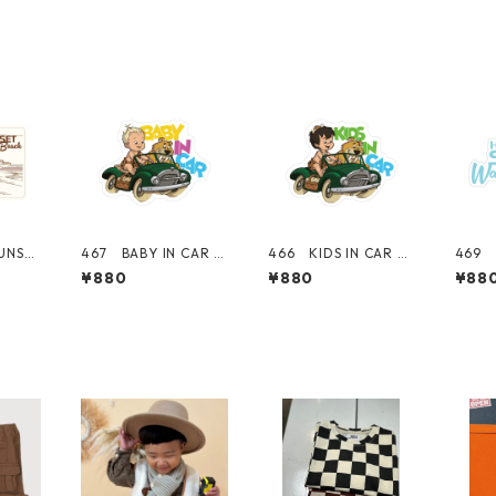
UNSET
467 BABY IN CAR 赤
466 KIDS IN CAR bo
469 
KIKI
ちゃん "California
y 男の子 "California
シリー
¥880
¥880
¥88
forni
Market Center" ア
Market Center" ア
BEA
ter"
メリカンステッカー
メリカンステッカー
ー】 "
ッカ
スーツケース シール
スーツケース シール
rket
ス シ
カン
ツケ